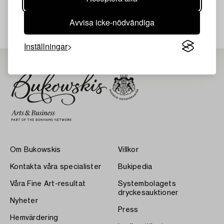
Din sökning gav ingen träff just nu.
Avvisa icke-nödvändiga
Inställningar
Om Bukowskis
Villkor
Kontakta våra specialister
Bukipedia
Våra Fine Art-resultat
Systembolagets
dryckesauktioner
Nyheter
Press
Hemvärdering