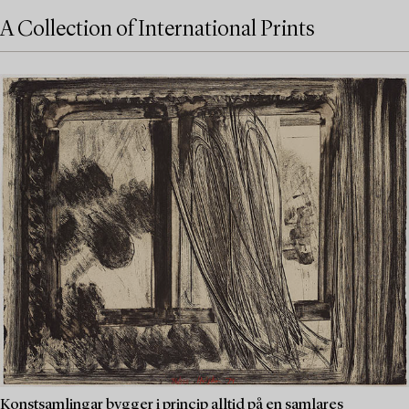
A Collection of International Prints
Konstsamlingar bygger i princip alltid på en samlares