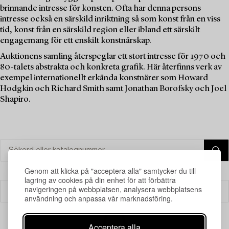
brinnande intresse för konsten. Ofta har denna persons
intresse också en särskild inriktning så som konst från en viss
tid, konst från en särskild region eller ibland ett särskilt
engagemang för ett enskilt konstnärskap.
Auktionens samling återspeglar ett stort intresse för 1970 och
80-talets abstrakta och konkreta grafik. Här återfinns verk av
exempel internationellt erkända konstnärer som Howard
Hodgkin och Richard Smith samt Jonathan Borofsky och Joel
Shapiro.
Genom att klicka på "acceptera alla" samtycker du till
lagring av cookies på din enhet för att förbättra
navigeringen på webbplatsen, analysera webbplatsens
Filter
användning och anpassa vår marknadsföring.
Acceptera alla