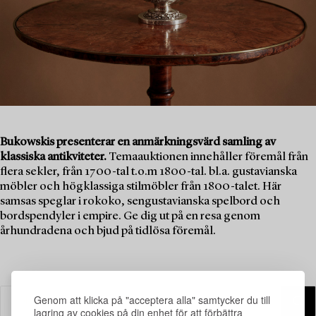
Bukowskis presenterar en anmärkningsvärd samling av
klassiska antikviteter.
Temaauktionen innehåller föremål från
flera sekler, från 1700-tal t.o.m 1800-tal. bl.a. gustavianska
möbler och högklassiga stilmöbler från 1800-talet. Här
samsas speglar i rokoko, sengustavianska spelbord och
bordspendyler i empire. Ge dig ut på en resa genom
århundradena och bjud på tidlösa föremål.
Genom att klicka på "acceptera alla" samtycker du till
lagring av cookies på din enhet för att förbättra