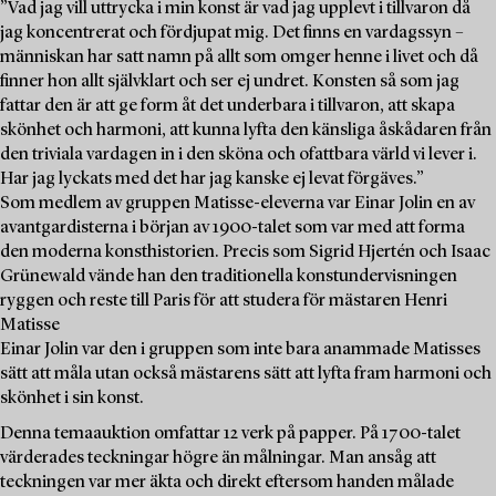
”Vad jag vill uttrycka i min konst är vad jag upplevt i tillvaron då
jag koncentrerat och fördjupat mig. Det finns en vardagssyn –
människan har satt namn på allt som omger henne i livet och då
finner hon allt självklart och ser ej undret. Konsten så som jag
fattar den är att ge form åt det underbara i tillvaron, att skapa
skönhet och harmoni, att kunna lyfta den känsliga åskådaren från
den triviala vardagen in i den sköna och ofattbara värld vi lever i.
Har jag lyckats med det har jag kanske ej levat förgäves.”
Som medlem av gruppen Matisse-eleverna var Einar Jolin en av
avantgardisterna i början av 1900-talet som var med att forma
den moderna konsthistorien. Precis som Sigrid Hjertén och Isaac
Grünewald vände han den traditionella konstundervisningen
ryggen och reste till Paris för att studera för mästaren Henri
Matisse
Einar Jolin var den i gruppen som inte bara anammade Matisses
sätt att måla utan också mästarens sätt att lyfta fram harmoni och
skönhet i sin konst.
Denna temaauktion omfattar 12 verk på papper. På 1700-talet
värderades teckningar högre än målningar. Man ansåg att
teckningen var mer äkta och direkt eftersom handen målade