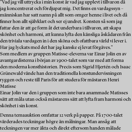
”Vad jag vill uttrycka i min konst är vad jag upplevt i tillvaron då
jag koncentrerat och fördjupat mig. Det finns en vardagssyn –
människan har satt namn på allt som omger henne i livet och då
finner hon allt självklart och ser ej undret. Konsten så som jag
fattar den är att ge form åt det underbara i tillvaron, att skapa
skönhet och harmoni, att kunna lyfta den känsliga åskådaren från
den triviala vardagen in i den sköna och ofattbara värld vi lever i.
Har jag lyckats med det har jag kanske ej levat förgäves.”
Som medlem av gruppen Matisse-eleverna var Einar Jolin en av
avantgardisterna i början av 1900-talet som var med att forma
den moderna konsthistorien. Precis som Sigrid Hjertén och Isaac
Grünewald vände han den traditionella konstundervisningen
ryggen och reste till Paris för att studera för mästaren Henri
Matisse
Einar Jolin var den i gruppen som inte bara anammade Matisses
sätt att måla utan också mästarens sätt att lyfta fram harmoni och
skönhet i sin konst.
Denna temaauktion omfattar 12 verk på papper. På 1700-talet
värderades teckningar högre än målningar. Man ansåg att
teckningen var mer äkta och direkt eftersom handen målade