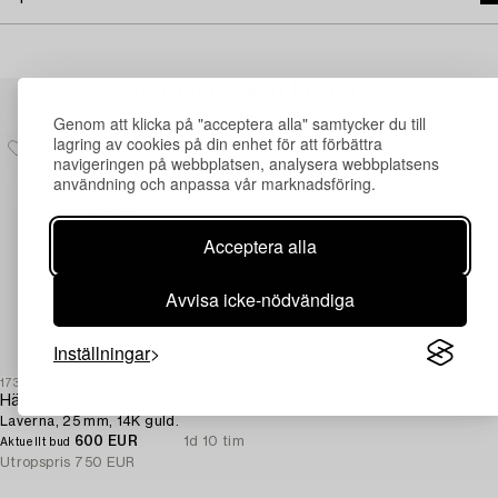
Andra har även tittat på
Genom att klicka på "acceptera alla" samtycker du till
lagring av cookies på din enhet för att förbättra
navigeringen på webbplatsen, analysera webbplatsens
användning och anpassa vår marknadsföring.
Acceptera alla
Avvisa icke-nödvändiga
Inställningar
1730403
Hänge / fickur,
Laverna, 25 mm, 14K guld.
600 EUR
1d 10 tim
Aktuellt bud
Utropspris
750 EUR