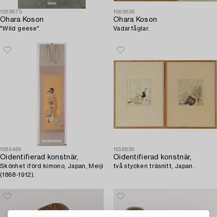
1589870
1589838
Ohara Koson
Ohara Koson
"Wild geese".
Vadarfåglar.
1585499
1556838
Oidentifierad konstnär,
Oidentifierad konstnär,
Skönhet iförd kimono, Japan, Meiji
två stycken träsnitt, Japan.
(1868-1912).