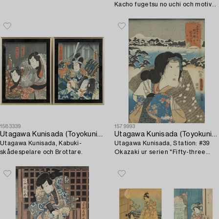
Kacho fugetsu no uchi och motiv
av kurtisan och tjänare.
1583339
1579993
Utagawa Kunisada (Toyokuni III)
Utagawa Kunisada (Toyokuni III)
Utagawa Kunisada, Kabuki-
Utagawa Kunisada, Station: #39
skådespelare och Brottare.
Okazaki ur serien "Fifty-three
Stations of the Tôkaidô Road".