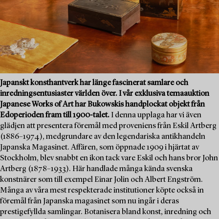
Japanskt konsthantverk har länge fascinerat samlare och
inredningsentusiaster världen över. I vår exklusiva temaauktion
Japanese Works of Art har Bukowskis handplockat objekt från
Edoperioden fram till 1900-talet.
I denna upplaga har vi även
glädjen att presentera föremål med proveniens från Eskil Artberg
(1886–1974), medgrundare av den legendariska antikhandeln
Japanska Magasinet. Affären, som öppnade 1909 i hjärtat av
Stockholm, blev snabbt en ikon tack vare Eskil och hans bror John
Artberg (1878–1933). Här handlade många kända svenska
konstnärer som till exempel Einar Jolin och Albert Engström.
Många av våra mest respekterade institutioner köpte också in
föremål från Japanska magasinet som nu ingår i deras
prestigefyllda samlingar. Botanisera bland konst, inredning och