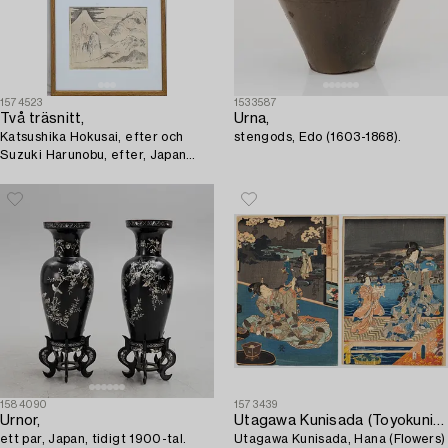
1574523
1533587
Två träsnitt,
Urna,
Katsushika Hokusai, efter och
stengods, Edo (1603-1868).
Suzuki Harunobu, efter, Japan
1800-tal.
1584090
1573439
Urnor,
Utagawa Kunisada (Toyokuni III)
ett par, Japan, tidigt 1900-tal.
Utagawa Kunisada, Hana (Flowers)