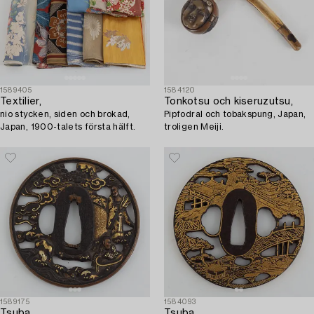
1589405
1584120
Textilier,
Tonkotsu och kiseruzutsu,
nio stycken, siden och brokad,
Pipfodral och tobakspung, Japan,
Japan, 1900-talets första hälft.
troligen Meiji.
1589175
1584093
Tsuba,
Tsuba,