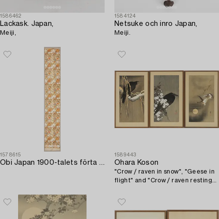
1586462
1584124
Lackask. Japan,
Netsuke och inro Japan,
Meiji,
Meiji.
1578615
1589443
Obi Japan 1900-talets förta hälft brokad ca 410x62 cm.
Ohara Koson
"Crow / raven in snow", "Geese in
flight" and "Crow / raven resting
on a branch between flowers".