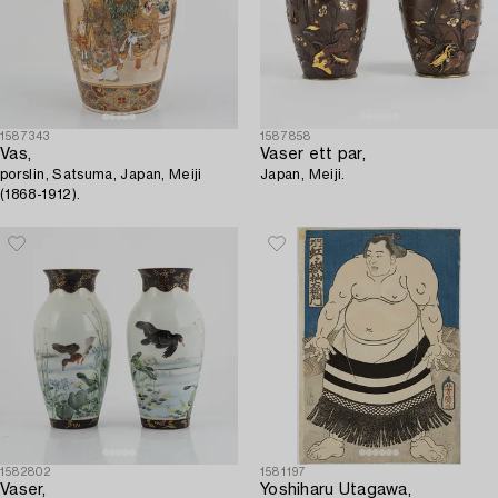
1587343
1587858
Vas,
Vaser ett par,
porslin, Satsuma, Japan, Meiji
Japan, Meiji.
(1868-1912).
1582802
1581197
Vaser,
Yoshiharu Utagawa,