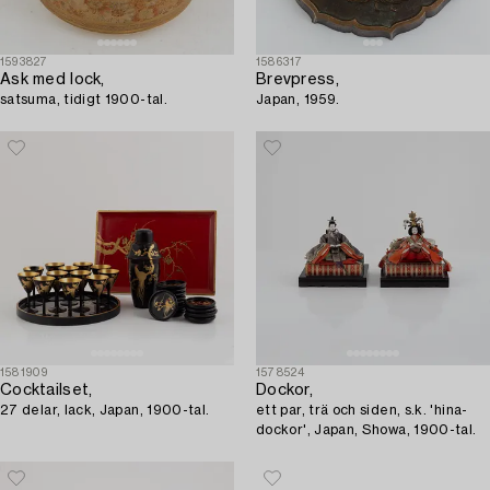
1593827
1586317
Ask med lock,
Brevpress,
satsuma, tidigt 1900-tal.
Japan, 1959.
1581909
1578524
Cocktailset,
Dockor,
27 delar, lack, Japan, 1900-tal.
ett par, trä och siden, s.k. 'hina-
dockor', Japan, Showa, 1900-tal.