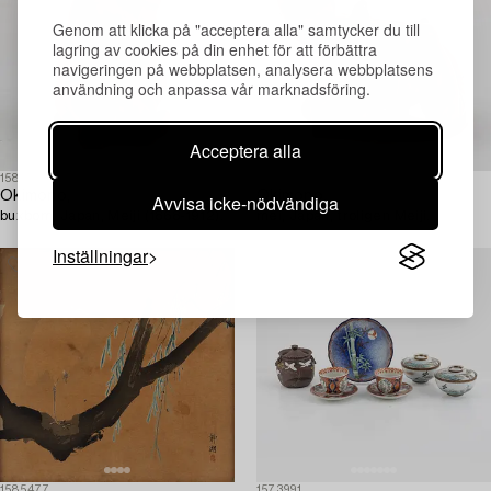
Genom att klicka på "acceptera alla" samtycker du till
lagring av cookies på din enhet för att förbättra
navigeringen på webbplatsen, analysera webbplatsens
användning och anpassa vår marknadsföring.
Acceptera alla
1589408
1586340
Okimono,
Okimono,
Avvisa icke-nödvändiga
buxbom, Japan, Meiji (1868-1912).
mei, Japan, troligen Meiji.
Inställningar
1585477
1573991