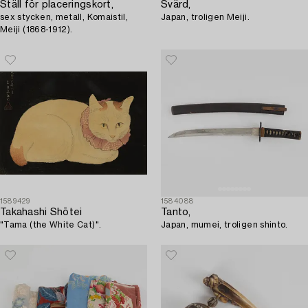
Ställ för placeringskort,
Svärd,
sex stycken, metall, Komaistil,
Japan, troligen Meiji.
Meiji (1868-1912).
1589429
1584088
Takahashi Shōtei
Tanto,
"Tama (the White Cat)".
Japan, mumei, troligen shinto.