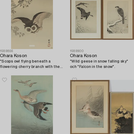
1589856
1589900
Ohara Koson
Ohara Koson
"Scops owl flying beneath a
"Wild geese in snow falling sky"
flowering cherry branch with the
och "Falcon in the snow".
full moon behind".