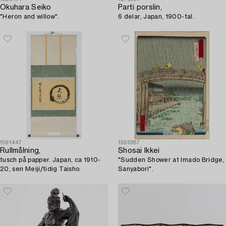
Okuhara Seiko
Parti porslin,
"Heron and willow".
6 delar, Japan, 1900-tal.
1591447
1593387
Rullmålning,
Shosai Ikkei
tusch på papper. Japan, ca 1910-
"Sudden Shower at Imado Bridge,
20, sen Meiji/tidig Taisho.
Sanyabori".