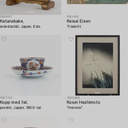
1589417
1561416
Katanakake,
Keisai Eisen
svärdsställ, Japan, Edo.
Träsnitt.
1587110
1585488
Kopp med fat,
Kosei Hashimoto
porslin, Japan, 1800-tal.
"Herons".