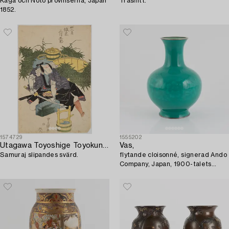
Kaga och Noto provinserna, Japan
Träsnitt.
1852.
1574729
1555202
Utagawa Toyoshige Toyokuni II
Vas,
Samuraj slipandes svärd.
flytande cloisonné, signerad Ando
Company, Japan, 1900-talets
första hälft.