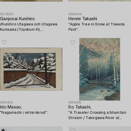
1572500
1589444
Ganjosai Kunihiro
Henmi Takashi
/Kunihiro Utagawa och Utagawa
"Apple Tree in Snow at Towada
Kunisada (Toyokuni III),
Park".
Kabukiskådespelare.
1593424
1589425
Ido Masao,
Ito Takashi,
"Nagamachi i vinterskrud".
"A Traveler Crossing a Mountain
Stream / Takegawa River at
Dawn".