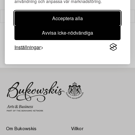
användning och anpassa vår marknadsföring.
Filter
Acceptera alla
Avvisa icke-nödvändiga
Inställningar
Din sökning gav ingen träff just nu.
Om Bukowskis
Villkor