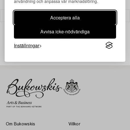
användning och anpassa vår marknadsföring.
Filter
Acceptera alla
Avvisa icke-nödvändiga
Inställningar
Din sökning gav ingen träff just nu.
Om Bukowskis
Villkor