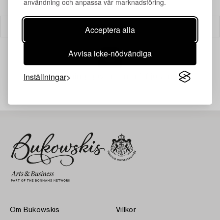
användning och anpassa vår marknadsföring.
Filter
Acceptera alla
Avvisa icke-nödvändiga
Inställningar
Din sökning gav ingen träff just nu.
Om Bukowskis
Villkor