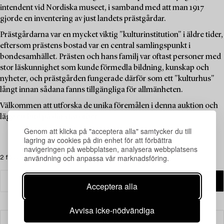
intendent vid Nordiska museet, i samband med att man 1917
gjorde en inventering av just landets prästgårdar.
Prästgårdarna var en mycket viktig "kulturinstitution" i äldre tider,
eftersom prästens bostad var en central samlingspunkt i
bondesamhället. Prästen och hans familj var oftast personer med
stor läskunnighet som kunde förmedla bildning, kunskap och
nyheter, och prästgården fungerade därför som ett "kulturhus"
långt innan sådana fanns tillgängliga för allmänheten.
Välkommen att utforska de unika föremålen i denna auktion och
lägg ett bud på dina favoriter.
Genom att klicka på "acceptera alla" samtycker du till
lagring av cookies på din enhet för att förbättra
navigeringen på webbplatsen, analysera webbplatsens
användning och anpassa vår marknadsföring.
2 föremål
Acceptera alla
Avvisa icke-nödvändiga
Filter