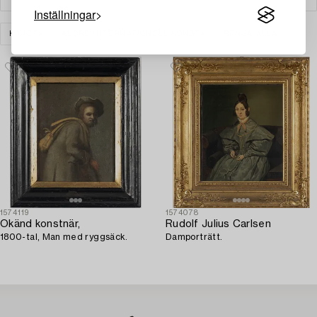
Inställningar
KONST
ÄLDRE INTERNATIONELL KONST
RENSA ALLA
1574119
1574078
Okänd konstnär,
Rudolf Julius Carlsen
1800-tal, Man med ryggsäck.
Damporträtt.