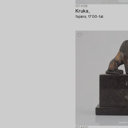
1574138
Kruka,
fajans, 1700-tal.
1574100