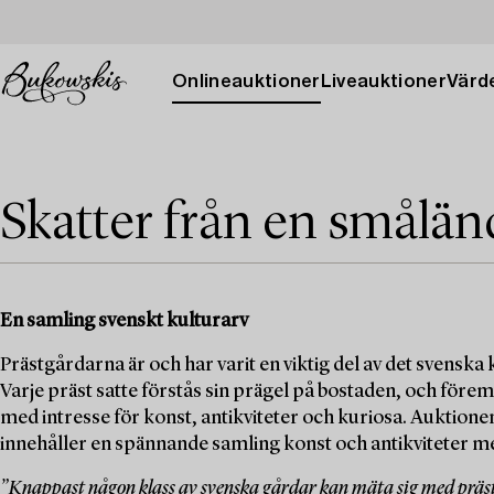
Onlineauktioner
Liveauktioner
Värde
Skatter från en smålän
En samling svenskt kulturarv
Prästgårdarna är och har varit en viktig del av det svenska k
Varje präst satte förstås sin prägel på bostaden, och för
med intresse för konst, antikviteter och kuriosa. Aukti
innehåller en spännande samling konst och antikviteter 
”Knappast någon klass av svenska gårdar kan mäta sig med prä