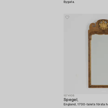
Bygata.
1574108
Spegel,
England, 1700-talets första hä