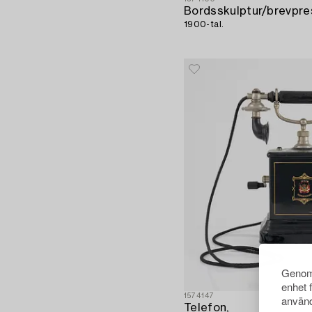
Bordsskulptur/brevpre
1900-tal.
Genom 
enhet 
1574147
använd
Telefon,