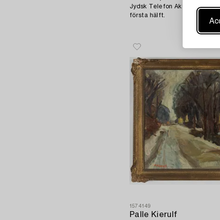
Jydsk Telefon Aktieselskab, 
första hälft.
Acc
1574149
Palle Kierulf