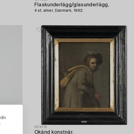
Flaskunderlägg/glasunderlägg,
4 st, silver, Danmark, 1962.
 din
s
1574119
Okänd konstnär,