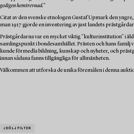
gedigen hemtrevnad.”
Citat av den svenske etnologen Gustaf Upmark den yngre,
man 1917 gjorde en inventering av just landets prästgårdar
Prästgårdarna var en mycket viktig "kulturinstitution" i äl
samlingspunkt i bondesamhället. Prästen och hans familj 
kunde förmedla bildning, kunskap och nyheter, och präst
innan sådana fanns tillgängliga för allmänheten.
Välkommen att utforska de unika föremålen i denna auktion 
DÖLJ FILTER