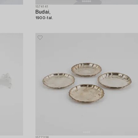
1574141
Budai,
1900-tal.
1577226