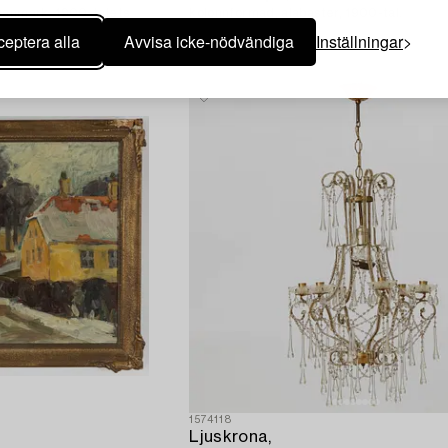
Danmark, 1900-talets
kolonnformad, alabaster, 1900-tal.
eptera alla
Avvisa icke-nödvändiga
Inställningar
1574118
Ljuskrona,