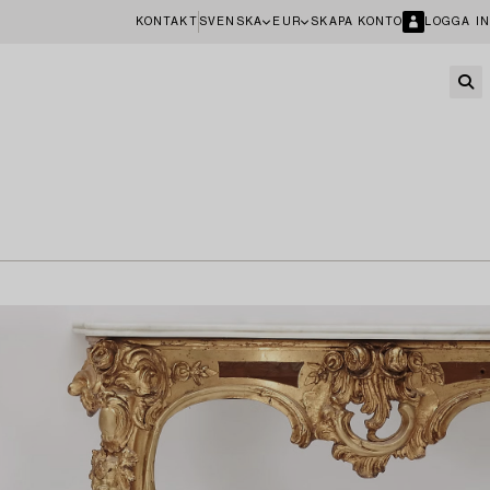
KONTAKT
SVENSKA
EUR
SKAPA KONTO
LOGGA IN