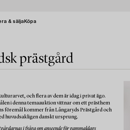
ra & sälja
Köpa
dsk prästgård
ulturarvet, och flera av dem är idag i privat ägo.
emålen i denna temaauktion vittnar om ett prästhem
onens föremål kommer från Långaryds Prästgård och
med huvudsakligen danskt ursprung.
stgårdarnas i fråga om anseende för gammaldags