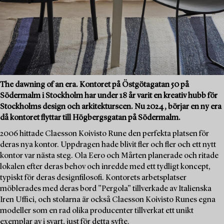
The dawning of an era. Kontoret på Östgötagatan 50 på
Södermalm i Stockholm har under 18 år varit en kreativ hubb för
Stockholms design och arkitekturscen. Nu 2024, börjar en ny era
då kontoret flyttar till Högbergsgatan på Södermalm.
2006 hittade Claesson Koivisto Rune den perfekta platsen för
deras nya kontor. Uppdragen hade blivit fler och fler och ett nytt
kontor var nästa steg. Ola Eero och Mårten planerade och ritade
lokalen efter deras behov och inredde med ett tydligt koncept,
typiskt för deras designfilosofi. Kontorets arbetsplatser
möblerades med deras bord ”Pergola” tillverkade av Italienska
Iren Uffici, och stolarna är också Claesson Koivisto Runes egna
modeller som en rad olika producenter tillverkat ett unikt
exemplar av i svart, just för detta syfte.