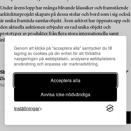
Under årens lopp har många blivande klassiker och framstående
arkitekturprojekt skapats på dessa stolar och bord som i sig också
är unika framtida samlarobjekt. Även arkivet har öppnats upp och
den aktuella auktionen erbjuder en rad unika objekt och
prototyper av produkter från flera stora internationella samt
inhemska varumärken och tillverkare.
Genom att klicka på "acceptera alla" samtycker du till
lagring av cookies på din enhet för att förbättra
navigeringen på webbplatsen, analysera webbplatsens
användning och anpassa vår marknadsföring.
Slutinlämning pågår till vår kommande liveauktion
Modern Art &
Design
, den 19–20 november.
Acceptera alla
Se vad vi söker och kontakta oss för värdering ›
Avvisa icke-nödvändiga
Inställningar