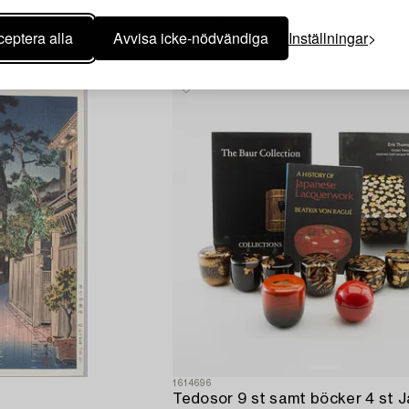
Tsuba,
Japan, Meji, mumei.
eptera alla
Avvisa icke-nödvändiga
Inställningar
1614696