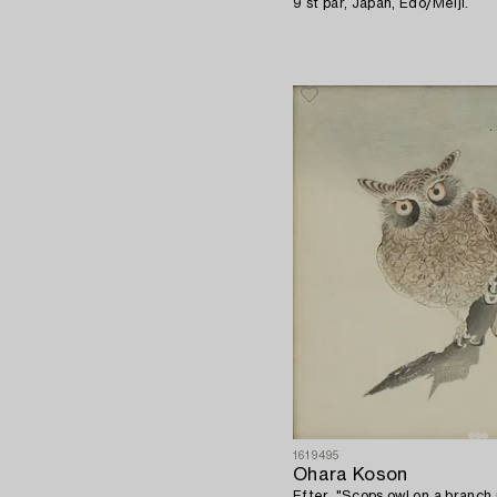
9 st par, Japan, Edo/Meiji.
1619495
Ohara Koson
Efter, "Scops owl on a branch 