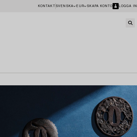
KONTAKT
SVENSKA
EUR
SKAPA KONTO
LOGGA IN