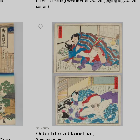
iki
Efter, "Clearing Weather at Awazu", 粟津晴嵐 (Awazu
seiran).
1617665
Oidentifierad konstnär,
r" och
Shungamotiv.