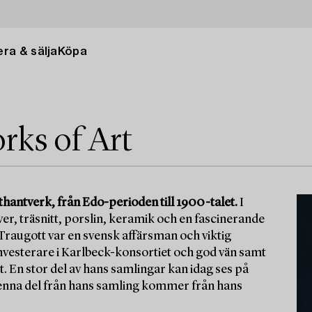
ra & sälja
Köpa
rks of Art
hantverk, från Edo-perioden till 1900-talet.
I
er, träsnitt, porslin, keramik och en fascinerande
Traugott var en svensk affärsman och viktig
nvesterare i Karlbeck-konsortiet och god vän samt
. En stor del av hans samlingar kan idag ses på
nna del från hans samling kommer från hans