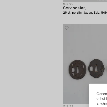
1616720
Servisdelar,
28 st, porslin, Japan, Edo, tidi
Genom 
enhet 
använd
1615765