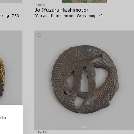
1619359
Jo (Yuzuru Hashimoto)
Nobumasa Junin Saku, Edo omkring 1780.
"Chrysanthemums and Grasshopper".
 din
s
1615786