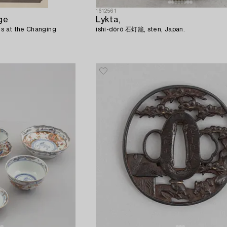
1612561
ge
Lykta,
es at the Changing
ishi-dōrō 石灯籠, sten, Japan.