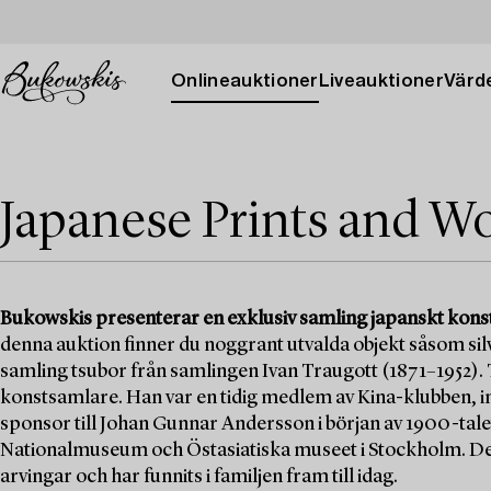
Onlineauktioner
Liveauktioner
Värde
Japanese Prints and Wo
Bukowskis presenterar en exklusiv samling japanskt konst
denna auktion finner du noggrant utvalda objekt såsom silv
samling tsubor från samlingen Ivan Traugott (1871–1952). 
konstsamlare. Han var en tidig medlem av Kina-klubben, i
sponsor till Johan Gunnar Andersson i början av 1900-talet
Nationalmuseum och Östasiatiska museet i Stockholm. De
arvingar och har funnits i familjen fram till idag.