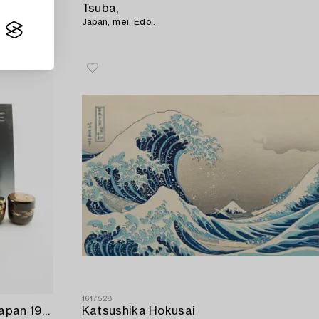
Tsuba,
Japan, mei, Edo,.
1617528
Tedosor 9 st samt böcker 4 st Japan 1900-tal / 2000-tal.
Katsushika Hokusai