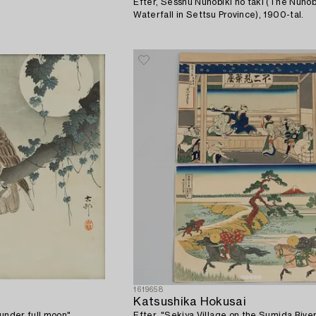
Efter, Sesshû Nunobiki no taki (The Nunob
Waterfall in Settsu Province), 1900-tal.
1619658
Katsushika Hokusai
under full moon".
Efter, "Sekiya Village on the Sumida Rive