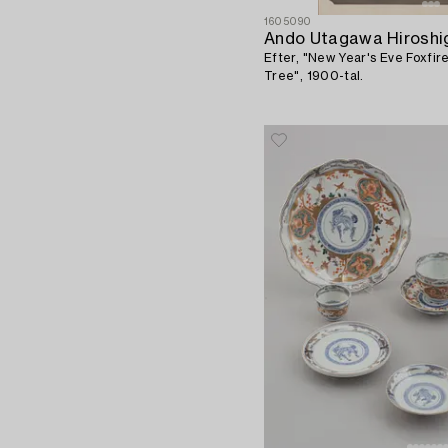
1605090
Ando Utagawa Hiroshi
Efter, "New Year's Eve Foxfir
Tree", 1900-tal.