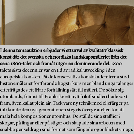
I denna temaauktion erbjuder vi ett urval av kvalitativ klassisk
konst där det svenska och nordiska landskapsmåleriet från det
sena 1800-talet och framåt utgör en dominerande del.
1800-
talets sista decennier var en tid av radikal utveckling i den
europeiska konsten. På de konservativa konstakademierna stod
historiemåleriet fortfarande högst i kurs men bland unga talanger
efterfrågades ett friare förhållningsätt till måleri. De sökte sig
utomlands, främst till Frankrike ett nytt friluftsmåleri hade växt
fram, även kallat plein air. Tack vare ny teknik med oljefärger på
tub kunde den nya generationen stegvis överge ateljén för att
måla hela kompositioner utomhus. De ställde sina stafflier i
skogar, på ängar eller på stigar och skapade sina arbeten med
snabba penseldrag i små format som fångade ögonblickets magi.