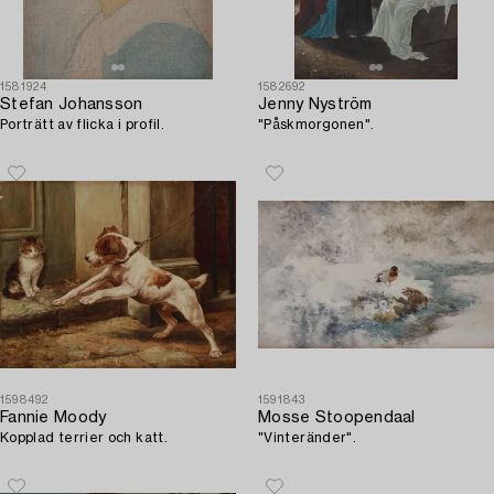
1581924
1582692
Stefan Johansson
Jenny Nyström
Porträtt av flicka i profil.
"Påskmorgonen".
1598492
1591843
Fannie Moody
Mosse Stoopendaal
Kopplad terrier och katt.
"Vinteränder".