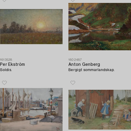
1613528
1602487
Per Ekström
Anton Genberg
Soldis.
Bergigt sommarlandskap.