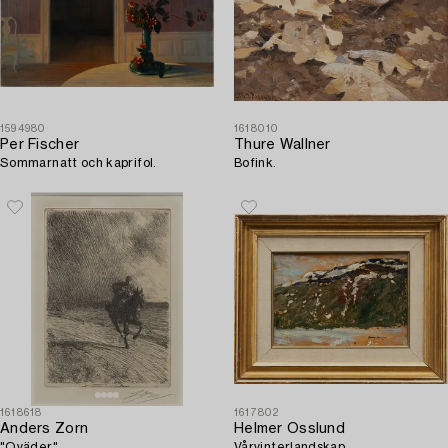
1594980
1618010
Per Fischer
Thure Wallner
Sommarnatt och kaprifol.
Bofink.
1618618
1617802
Anders Zorn
Helmer Osslund
"Oväder".
Vårvinterlandskap.