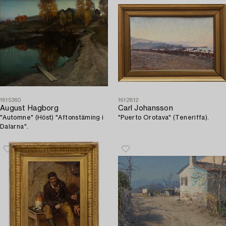
1615360
1612812
August Hagborg
Carl Johansson
"Automne" (Höst) "Aftonstäming i
"Puerto Orotava" (Teneriffa).
Dalarna".