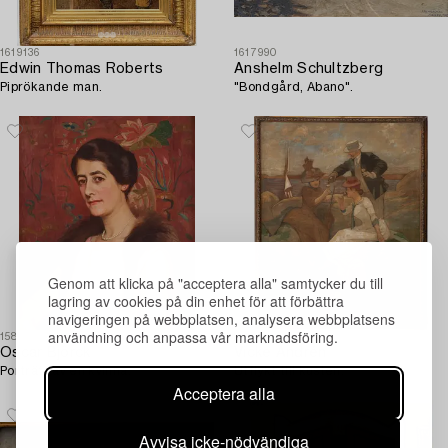
1619136
1617990
Edwin Thomas Roberts
Anshelm Schultzberg
Piprökande man.
"Bondgård, Abano".
Genom att klicka på "acceptera alla" samtycker du till
lagring av cookies på din enhet för att förbättra
navigeringen på webbplatsen, analysera webbplatsens
användning och anpassa vår marknadsföring.
1581164
1510754
Oscar Björck
Vicke Andrén
Porträtt av en kvinna.
Utflykt till kusten.
Acceptera alla
Avvisa icke-nödvändiga