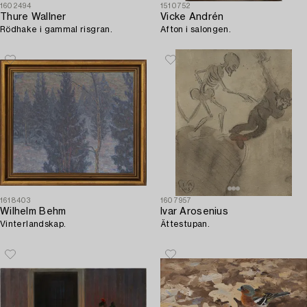
1602494
1510752
Thure Wallner
Vicke Andrén
Rödhake i gammal risgran.
Afton i salongen.
1618403
1607957
Wilhelm Behm
Ivar Arosenius
Vinterlandskap.
Ättestupan.