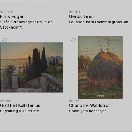
1579478
1619111
Prins Eugen
Gerda Tirén
"Från Strandvägen" ("Vue de
Lekande barn i sommargrönskan.
Stockholm").
1611321
1612384
Gottfrid Kallstenius
Charlotte Wahlström
Skymning Villa d'Este.
Solbelysta höhässjor.