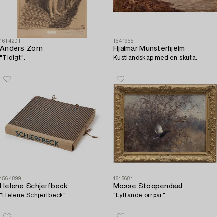
1614201
1541955
Anders Zorn
Hjalmar Munsterhjelm
"Tidigt".
Kustlandskap med en skuta.
1564899
1615681
Helene Schjerfbeck
Mosse Stoopendaal
"Helene Schjerfbeck".
"Lyftande orrpar".