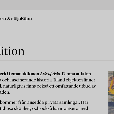
ra & sälja
Köpa
dition
tverk i temaauktionen
Arts of Asia
. Denna auktion
och fascinerande historia. Bland objekten finner
l, naturligtvis finns också ett omfattande utbud av
aden.
m kommer från ansedda privata samlingar. Här
 tidlösa skönhet, och också harmonisera med