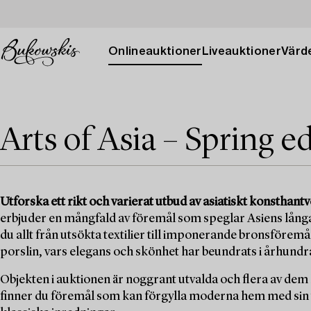
Onlineauktioner
Liveauktioner
Värde
Arts of Asia – Spring e
Utforska ett rikt och varierat utbud av asiatiskt konsthan
erbjuder en mångfald av föremål som speglar Asiens långa 
du allt från utsökta textilier till imponerande bronsföremå
porslin, vars elegans och skönhet har beundrats i århundr
Objekten i auktionen är noggrant utvalda och flera av de
finner du föremål som kan förgylla moderna hem med sin