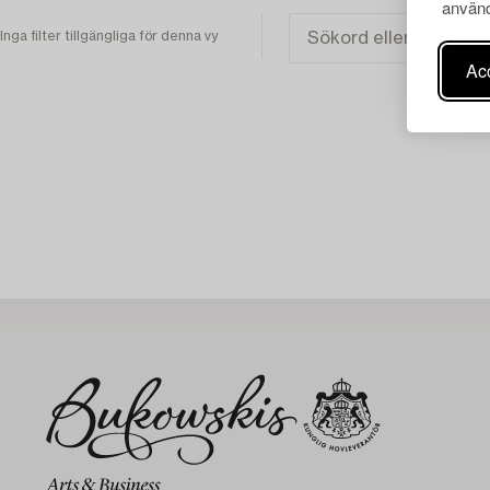
använd
Inga filter tillgängliga för denna vy
Acc