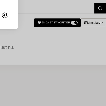
Minst bud
ENDAST FAVORITER
just nu.