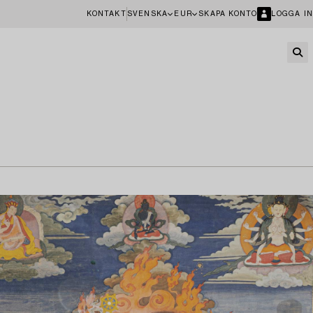
KONTAKT
SVENSKA
EUR
SKAPA KONTO
LOGGA IN