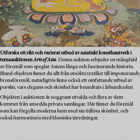
Utforska ett rikt och varierat utbud av asiatiskt konsthantverk i
temaauktionen
Arts of Asia
. Denna auktion erbjuder en mångfald
av föremål som speglar Asiens långa och fascinerande historia.
Bland objekten finner du allt från utsökta textilier till imponerande
bronsföremål, naturligtvis finns också ett omfattande utbud av
porslin, vars elegans och skönhet har beundrats i århundraden.
Objekten i auktionen är noggrant utvalda och flera av dem
kommer från ansedda privata samlingar. Här finner du föremål
som kan förgylla moderna hem med sin tidlösa skönhet, och
också harmonisera med klassiska inredningar.