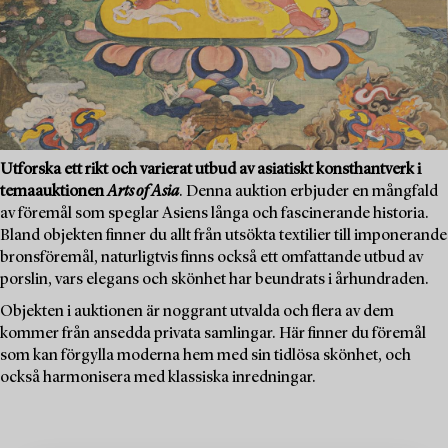
Utforska ett rikt och varierat utbud av asiatiskt konsthantverk i
temaauktionen
Arts of Asia
. Denna auktion erbjuder en mångfald
av föremål som speglar Asiens långa och fascinerande historia.
Bland objekten finner du allt från utsökta textilier till imponerande
bronsföremål, naturligtvis finns också ett omfattande utbud av
porslin, vars elegans och skönhet har beundrats i århundraden.
Objekten i auktionen är noggrant utvalda och flera av dem
kommer från ansedda privata samlingar. Här finner du föremål
som kan förgylla moderna hem med sin tidlösa skönhet, och
också harmonisera med klassiska inredningar.