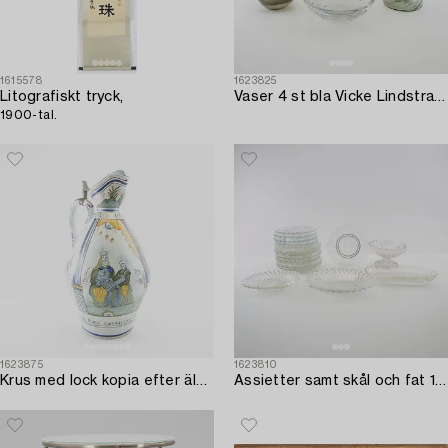
1615578
1623825
Litografiskt tryck,
Vaser 4 st bla Vicke Lindstrand 1900-talets första hälft.
1900-tal.
1623875
1623810
Krus med lock kopia efter äldre modell/1900-tal fajans.
Assietter samt skål och fat 18 dlr möjligen Reijmyre omkring 1900 pressglas.