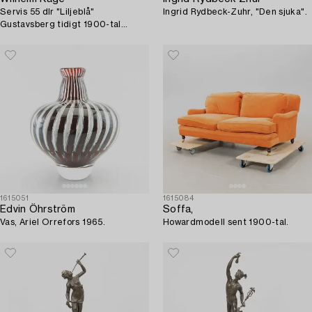
Servis 55 dlr "Liljeblå"
Ingrid Rydbeck-Zuhr, "Den sjuka".
Gustavsberg tidigt 1900-tal
flintgods.
1615051
1615084
Edvin Öhrström
Soffa,
Vas, Ariel Orrefors 1965.
Howardmodell sent 1900-tal.