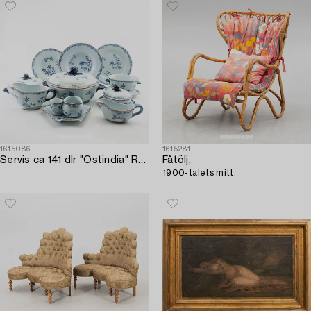
1615086
1615281
Servis ca 141 dlr "Ostindia" Rörstrand flintgods.
Fåtölj,
1900-talets mitt.