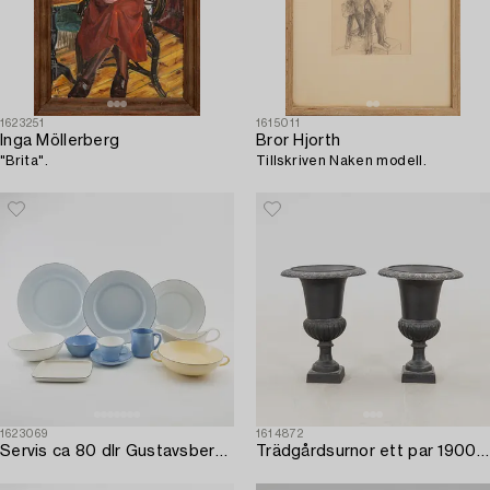
1623251
1615011
Inga Möllerberg
Bror Hjorth
"Brita".
Tillskriven Naken modell.
1623069
1614872
Servis ca 80 dlr Gustavsberg porslin 2000-tal.
Trädgårdsurnor ett par 1900-tal gjutjärn.