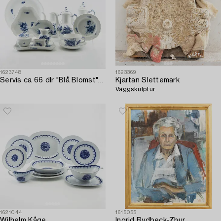
1623748
1623369
Servis ca 66 dlr "Blå Blomst" Royal Copenhagen Danmark porslin.
Kjartan Slettemark
Väggskulptur.
1621044
1615055
Wilhelm Kåge
Ingrid Rydbeck-Zhur