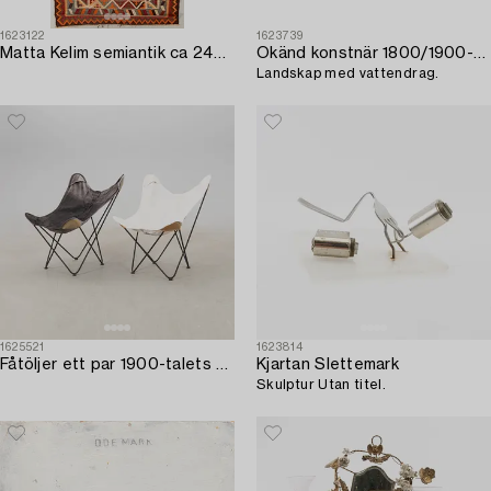
1623122
1623739
Matta Kelim semiantik ca 248x140 cm.
Okänd konstnär 1800/1900-tal
Landskap med vattendrag.
1625521
1623814
Fåtöljer ett par 1900-talets mitt.
Kjartan Slettemark
Skulptur Utan titel.