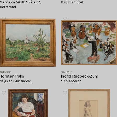
Servis ca 59 dlr "Blå eld",
3 st Utan titel.
Rörstrand.
1615001
1623237
Torsten Palm
Ingrid Rudbeck-Zuhr
"Kyrkan i Jurancon".
"Orkestern".