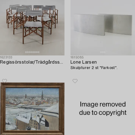
1623133
1615085
Regissörsstolar/Trädgårdsstolar 10 st "Siarö" Ikea sent 1900-tal/2000-tal.
Lone Larsen
Skulpturer 2 st "Farkost".