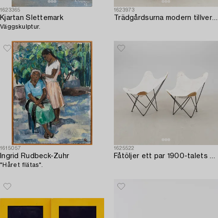
1623365
1623973
Kjartan Slettemark
Trädgårdsurna modern tillverkning.
Väggskulptur.
1615057
1625522
Ingrid Rudbeck-Zuhr
Fåtöljer ett par 1900-talets mitt.
"Håret flätas".