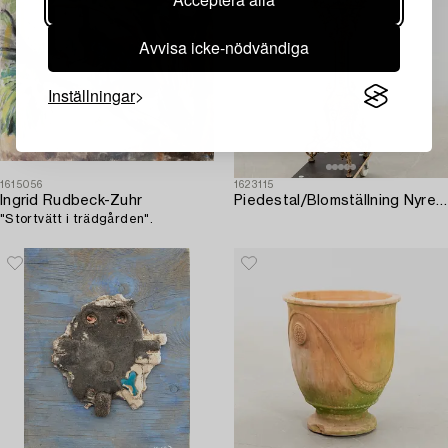
Avvisa icke-nödvändiga
Inställningar
1615056
1623115
Ingrid Rudbeck-Zuhr
Piedestal/Blomställning Nyrenässans omkring 1900 gjutjärn.
"Stortvätt i trädgården".