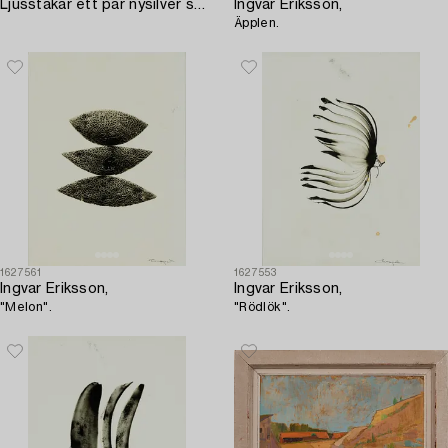
Ljusstakar ett par nysilver sent 1800-tal Renässans-stil.
Ingvar Eriksson,
Äpplen.
1627561
1627553
Ingvar Eriksson,
Ingvar Eriksson,
"Melon".
"Rödlök".