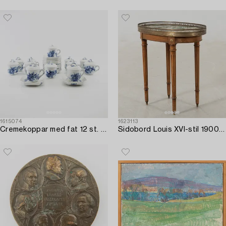
1615074
1623113
Cremekoppar med fat 12 st. "Blå Blomst" Royal Copenhagen Danmark porslin.
Sidobord Louis XVI-stil 1900-talets mitt.