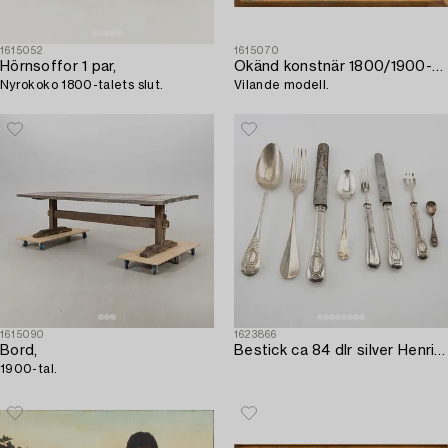
1615052
1615070
Hörnsoffor 1 par,
Okänd konstnär 1800/1900-tal
Nyrokoko 1800-talets slut.
Vilande modell.
1615090
1623866
Bord,
Bestick ca 84 dlr silver Henri-Louis Chenailler Paris 1850-tal.
1900-tal.