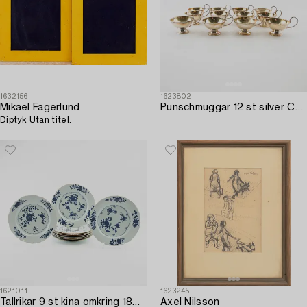
1632156
1623802
Mikael Fagerlund
Punschmuggar 12 st silver Ceson Göteborg 1992.
Diptyk Utan titel.
1621011
1623245
Tallrikar 9 st kina omkring 1800 porslin.
Axel Nilsson