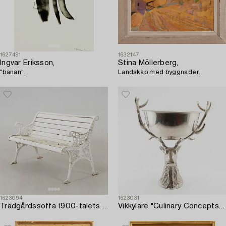
1627491
1632147
Ingvar Eriksson,
Stina Möllerberg,
"banan".
Landskap med byggnader.
1623094
1623031
Trädgårdssoffa 1900-talets senare del.
Vikkylare "Culinary Concepts" för Villa Balsvik modern tillverkning.