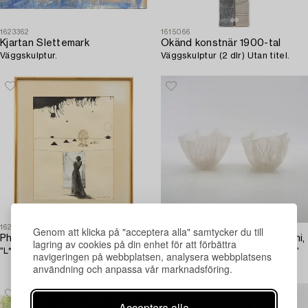
1623362
1615066
Kjartan Slettemark
Okänd konstnär 1900-tal
Väggskulptur.
Väggskulptur (2 dlr) Utan titel.
1627566
1615042
Genom att klicka på "acceptera alla" samtycker du till
Philippe Collage
Paolo Venini & Fulvio Bianconi,
lagring av cookies på din enhet för att förbättra
"L*Horizon menacé".
näsduksskålar 2 st., "Fazzoletto"
navigeringen på webbplatsen, analysera webbplatsens
Venini Murano Italien.
användning och anpassa vår marknadsföring.
Acceptera alla