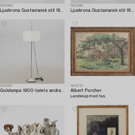
1622983
1622996
Ljuskrona Gustaviansk stil 1900-talets mitt/andra hälft.
Ljuskrona Gustaviansk stil 1900-talets mitt/andra hälft.
1622997
1623737
Golvlampa 1900-talets andra hälft.
Albert Porcher
Landskap med hus.