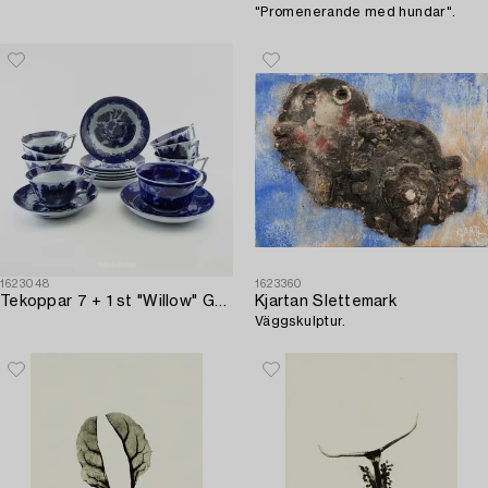
"Promenerande med hundar".
1623048
1623360
Tekoppar 7 + 1 st "Willow" Gustavsberg 1900-talets första hälft flintgods.
Kjartan Slettemark
Väggskulptur.