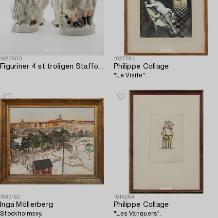
1623800
1627564
Figuriner 4 st troligen Staffordshire England omkring 1900 flintgods.
Philippe Collage
"Le Visite".
1632152
1615283
Inga Möllerberg
Philippe Collage
Stockholmsvy.
"Les Vanquers".