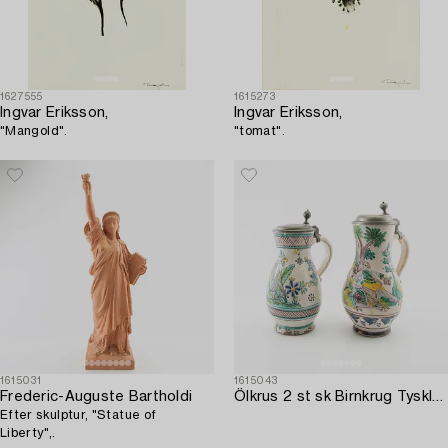
1627555
1615273
Ingvar Eriksson,
Ingvar Eriksson,
"Mangold".
"tomat".
1615031
1615043
Frederic-Auguste Bartholdi
Ölkrus 2 st sk Birnkrug Tyskland 1800-tal.
Efter skulptur, "Statue of
Liberty",.