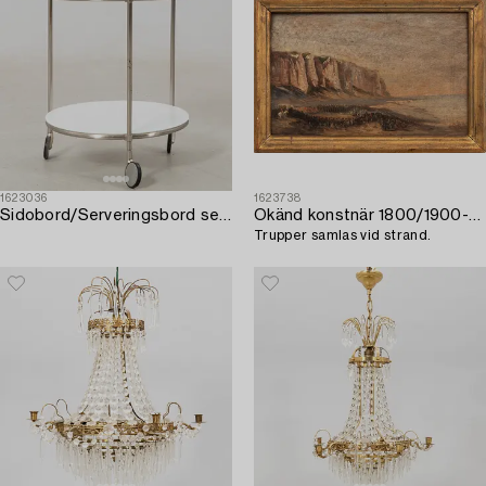
1623036
1623738
Sidobord/Serveringsbord sent 1900-tal.
Okänd konstnär 1800/1900-tal
Trupper samlas vid strand.