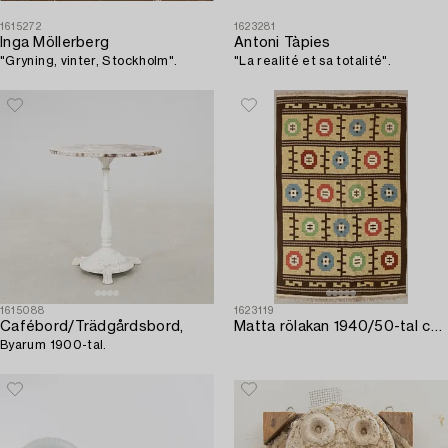
1615272
1623281
Inga Möllerberg
Antoni Tàpies
"Gryning, vinter, Stockholm".
"La realité et sa totalité".
1615088
1623119
Cafébord/Trädgårdsbord,
Matta rölakan 1940/50-tal ca 305x197 cm.
Byarum 1900-tal.