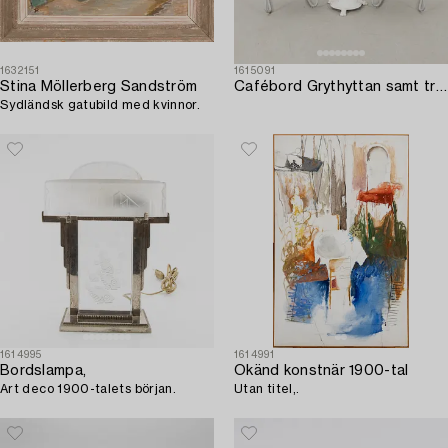
1632151
1615091
Stina Möllerberg Sandström
Cafébord Grythyttan samt trädgårdskarmstolar ett par 1900-tal.
Sydländsk gatubild med kvinnor.
1614995
1614991
Bordslampa,
Okänd konstnär 1900-tal
Art deco 1900-talets början.
Utan titel,.