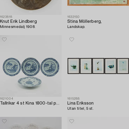
1623818
1632150
Knut Erik Lindberg
Stina Möllerberg,
Minnesmedalj 1908.
Landskap.
1621004
1615288
Tallrikar 4 st Kina 1800-tal porslin.
Lina Eriksson
Utan titel, 5 st.