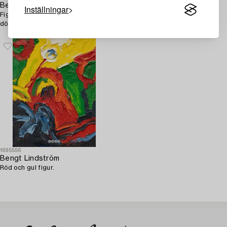
Bengt Lindström
Bengt Lindström
Inställningar
Figurkomposition Ur "De sju
Figurkomposition.
dödssynderna".
1695556
Bengt Lindström
Röd och gul figur.