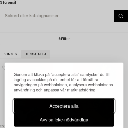
3 föremål
Filter
KONST
RENSA ALLA
Genom att klicka på "acceptera alla" samtycker du till
lagring av cookies på din enhet för att förbättra
navigeringen på webbplatsen, analysera webbplatsens
användning och anpassa vår marknadsföring.
Acceptera alla
Avvisa icke-nödvändiga
1702260
1596925