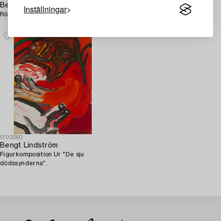
Bengt Lindström
Bengt Lindström
Inställningar
Röd och gul figur.
Figurkomposition.
1702260
Bengt Lindström
Figurkomposition Ur "De sju
dödssynderna".