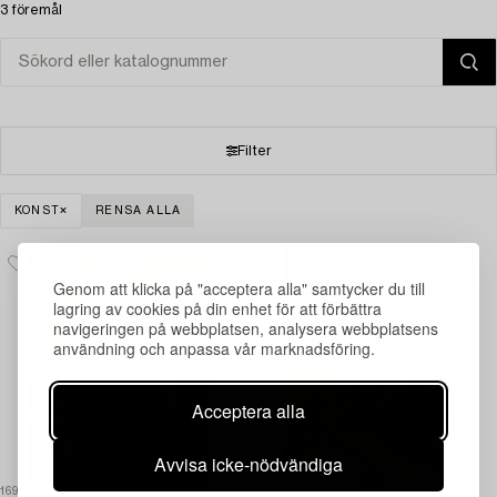
3 föremål
Filter
KONST
RENSA ALLA
Genom att klicka på "acceptera alla" samtycker du till
lagring av cookies på din enhet för att förbättra
navigeringen på webbplatsen, analysera webbplatsens
användning och anpassa vår marknadsföring.
Acceptera alla
Avvisa icke-nödvändiga
1695556
1596925