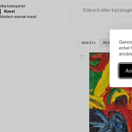
Alla kategorier
Konst
Modern svensk konst
Genom 
KONST
RENSA ALLA
enhet 
använd
Acc