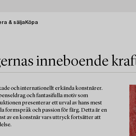
ra & sälja
Köpa
gernas inneboende kraf
kade och internationellt erkända konstnärer.
a penseldrag och fantasifulla motiv som
Auktionen presenterar ett urval av hans mest
la formspråk och passion för färg. Detta är en
st av en konstnär vars uttryck fortsätter att
delse.