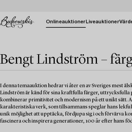
Onlineauktioner
Liveauktioner
Värde
Bengt Lindström – fär
I denna temaauktion hedrar vi åter en av Sveriges mest äls
Lindström är känd för sina kraftfulla färger, uttrycksfull
kombinerar primitivitet och modernism på ett unikt sätt. 
karakteristiska verk, som tillsammans speglar hans lekful
unik möjlighet att upptäcka, fördjupa sig i och förvärva kon
fascinera och inspirera generationer, 100 år efter hans fö