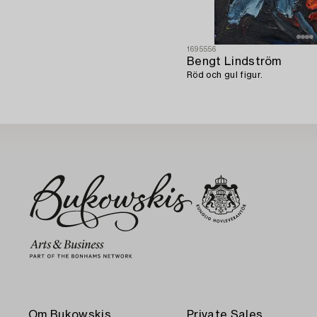
1695556
Bengt Lindström
Röd och gul figur.
Om Bukowskis
Private Sales