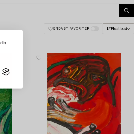
Flest bud
ENDAST FAVORITER
 din
s