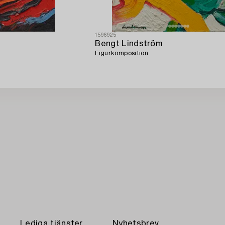
1596925
Bengt Lindström
Figurkomposition.
Lediga tjänster
Nyhetsbrev