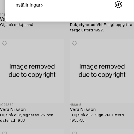
Inställningar
1423027
896536
Vera Nilsson
Vera Nilsson
Olja på duk/pannå.
Duk, signerad VN. Enligt uppgift a
tergo utförd 1927.
1096762
486915
Vera Nilsson
Vera Nilsson
Olja på duk, signerad VN och
. Olja på duk. Sign VN. Utförd
daterad 1933.
1935-38.