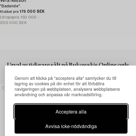
Vera Nilsson
"Badande".
175 000 SEK
Klubbat pris
Utropspris
150 000 -
200 000 SEK
Urval av tidigare sålt på Bukowskis Online only
auktioner
Genom att klicka på "acceptera alla" samtycker du till
lagring av cookies på din enhet för att förbättra
navigeringen på webbplatsen, analysera webbplatsens
användning och anpassa vår marknadsföring.
Acceptera alla
Avvisa icke-nödvändiga