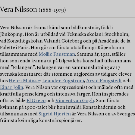
Vera Nilsson
(1888-1979)
Vera Nilsson är främst känd som bildkonstnär, född i
Jönköping. Hon är utbildad vid Tekniska skolan i Stockholm,
vid Konsthögskolan Valand i Göteborg och på Académie de la
Palette i Paris. Hon gör sin första utställning i Köpenhamn
tillsammans med
Mollie Faustman
. Samma år, 1922, ställer
hon som enda kvinna ut på Liljevalchs konsthall tillsammans
med ”Falangen”. Falangen var en sammanslutning av 17
svenska konstnärer där stommen utgjordes av tidigare elever
hos
Henri Matisse
:
Leander Engström
,
Arvid Fougstedt
och
Einar Jolin
. Vera Nilson var expressionist och målade ofta med
kraftfulla penseldrag och intensiva färger. Hon inspirerades
ofta av både
El Greco
och
Vincent van Gogh
. Som första
kvinnan på 1900-talet blir hon invald i Konstakademin och
tillsammans med
Sigrid Hjertén
är Vera Nilsson en av Sveriges
främsta kvinnliga konstnärspionjärer.