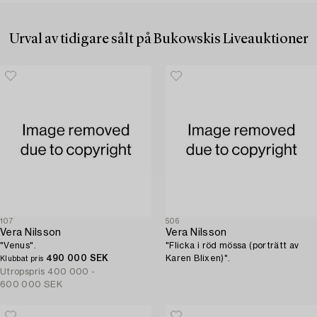
Urval av tidigare sålt på Bukowskis Liveauktioner
107
506
Vera Nilsson
Vera Nilsson
"Venus".
"Flicka i röd mössa (porträtt av
490 000 SEK
Karen Blixen)".
Klubbat pris
Utropspris
400 000 -
600 000 SEK