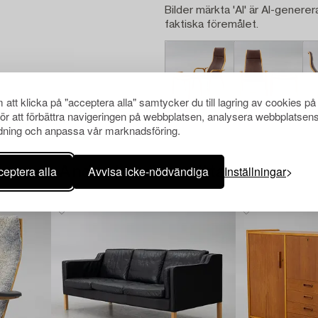
Bilder märkta 'AI' är AI-generer
faktiska föremålet.
att klicka på "acceptera alla" samtycker du till lagring av cookies på
för att förbättra navigeringen på webbplatsen, analysera webbplatsen
ning och anpassa vår marknadsföring.
eptera alla
Avvisa icke-nödvändiga
Inställningar
Andra har även tittat på