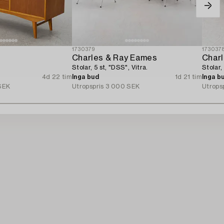
1730379
173037
Charles & Ray Eames
Char
Stolar, 5 st, "DSS", Vitra.
Stolar,
4d 22 tim
Inga bud
1d 21 tim
Inga b
SEK
Utropspris
3 000 SEK
Utrops