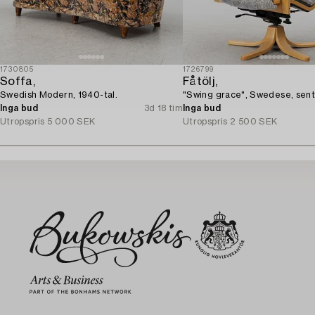
1730805
1726799
Soffa,
Fåtölj,
Swedish Modern, 1940-tal.
"Swing grace", Swedese, sent
Inga bud
3d 18 tim
Inga bud
Utropspris
5 000 SEK
Utropspris
2 500 SEK