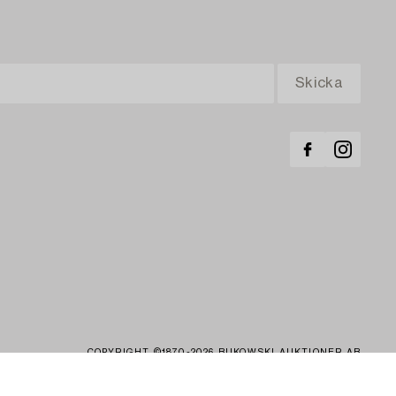
COPYRIGHT ©1870-2026 BUKOWSKI AUKTIONER AB