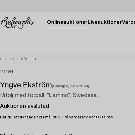
Onlineauktioner
Liveauktioner
Värde
DESIGN
MÖBLER
1714564
Yngve Ekström
(Sverige, 1913-1988)
fåtölj med fotpall, "Lamino", Swedese.
Auktionen avslutad
Har du ett liknande föremål du vill få värderat?
Kontakta oss