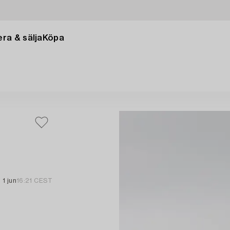
ra & sälja
Köpa
1 jun
16:21 CEST