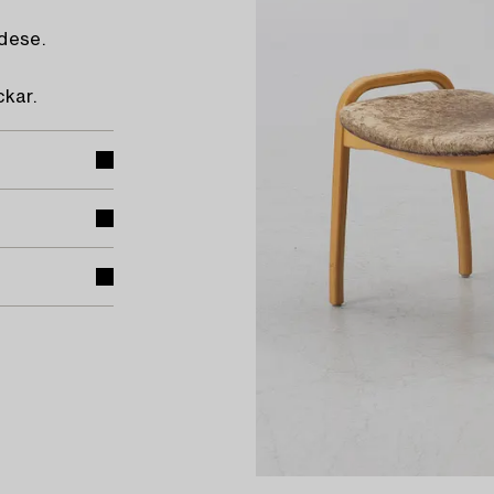
dese.
ckar.