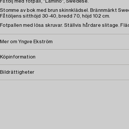
Fåtölj med fotpall, "Lamino", Swedese.
Stomme av bok med brun skinnklädsel. Brännmärkt Swe
Fåtöljens sitthöjd 30-40, bredd 70, höjd 102 cm.
Fotpallen med lösa skruvar. Ställvis hårdare slitage. Flä
Mer om Yngve Ekström
Köpinformation
Bildrättigheter