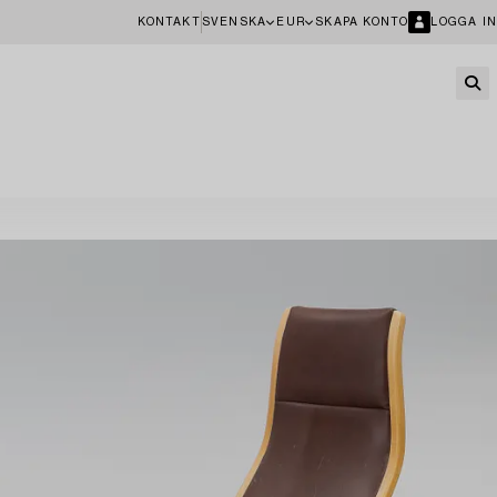
KONTAKT
SVENSKA
EUR
SKAPA KONTO
LOGGA IN