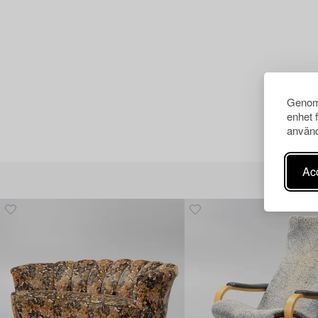
Genom 
enhet 
använd
Acc