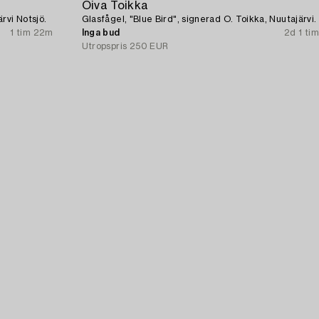
Oiva Toikka
rvi Notsjö.
Glasfågel, "Blue Bird", signerad O. Toikka, Nuutajärvi.
1 tim 22m
Inga bud
2d 1 tim
Utropspris
250 EUR