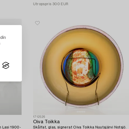
Utropspris
300 EUR
 din
s
1712526
Oiva Toikka
en Lasi 1900-
Skålfat, glas, signerat Oiva Toikka Nuutajärvi Notsjö.