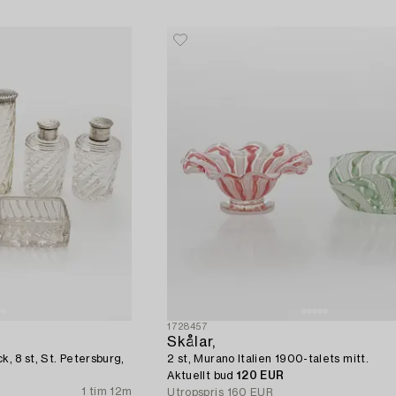
1728457
Skålar,
k, 8 st, St. Petersburg,
2 st, Murano Italien 1900-talets mitt.
Aktuellt bud
120 EUR
1 tim 12m
Utropspris
160 EUR