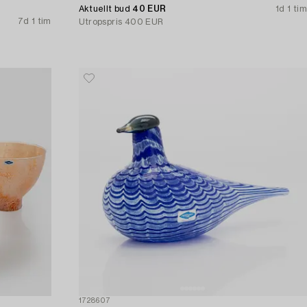
Aktuellt bud
40 EUR
1d 1 tim
7d 1 tim
Utropspris
400 EUR
1728607