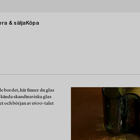
ra & sälja
Köpa
e bordet, här finner du glas
ån kända skandinaviska glas
et och början av 1600-talet