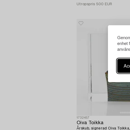
Utropspris
500 EUR
Genom 
enhet 
använd
Acc
1732457
Oiva Toikka
Årskub, signerad Oiva Toikka,