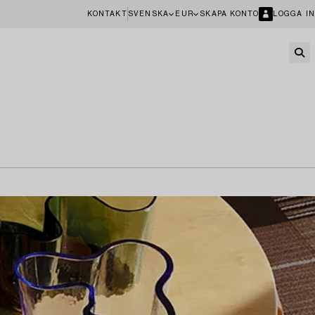
KONTAKT
SVENSKA
EUR
SKAPA KONTO
LOGGA IN