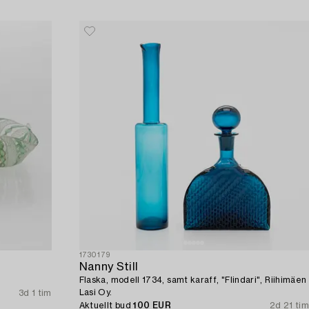
1730179
Nanny Still
Flaska, modell 1734, samt karaff, "Flindari", Riihimäen
Lasi Oy.
3d 1 tim
Aktuellt bud
100 EUR
2d 21 tim