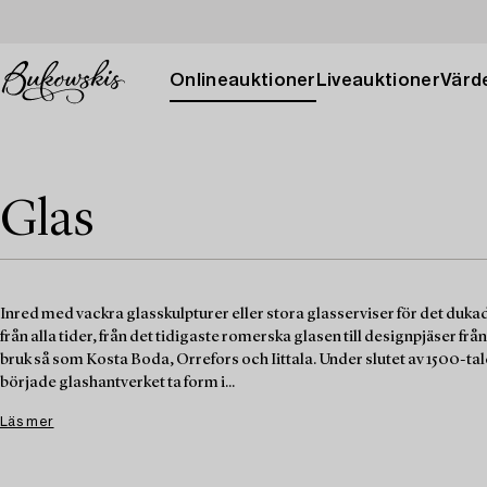
Onlineauktioner
Liveauktioner
Värde
Glas
Inred med vackra glasskulpturer eller stora glasserviser för det dukad
från alla tider, från det tidigaste romerska glasen till designpjäser fr
bruk så som Kosta Boda, Orrefors och Iittala. Under slutet av 1500-tal
började glashantverket ta form i...
Läs mer