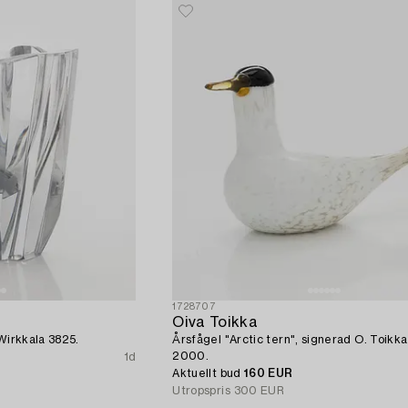
1728707
Oiva Toikka
 Wirkkala 3825.
Årsfågel "Arctic tern", signerad O. Toikka
2000.
1d
Aktuellt bud
160 EUR
Utropspris
300 EUR