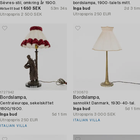
Sèvres-stil, omkring år 1900.
bordslampa, 1900-talets mitt.
1 650 SEK
53m 34s
Inga bud
2d 3 tim
Aktuellt bud
Utropspris
250 EUR
Utropspris
2 500 SEK
1727942
1730870
Bordslampa,
Bordslampa,
Centraleuropa, sekelskiftet
sannolikt Danmark, 1930-40-tal.
1800/1900.
Inga bud
5d 1 tim
Inga bud
5d 1 tim
Utropspris
3 000 SEK
Utropspris
250 EUR
ITALIAN VILLA
ITALIAN VILLA