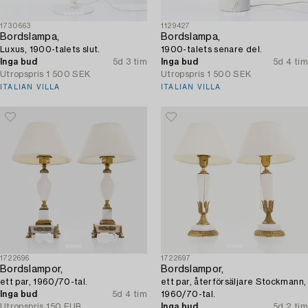
1730663
1129427
Bordslampa,
Bordslampa,
Luxus, 1900-talets slut.
1900-talets senare del.
Inga bud
5d 3 tim
Inga bud
5d 4 tim
Utropspris
1 500 SEK
Utropspris
1 500 SEK
ITALIAN VILLA
ITALIAN VILLA
1722696
1722697
Bordslampor,
Bordslampor,
ett par, 1960/70-tal.
ett par, återförsäljare Stockmann,
Inga bud
5d 4 tim
1960/70-tal.
Utropspris
150 EUR
Inga bud
5d 2 tim