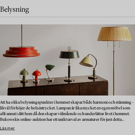
Belysning
Att ha olika belysningspunkter i hemmet skapar både harmoni och stämning –
likväl förhöjer de hela intrycket. Lampan är lika mycket en egen möbel som
allt annat i ditt hem då den skapar välmående och underlättar livet i hemmet.
Bukowskis online-auktion har ett unikt urval av armaturer för just detta...
Läs mer