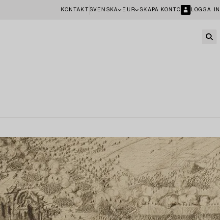
KONTAKT
SVENSKA
EUR
SKAPA KONTO
LOGGA IN