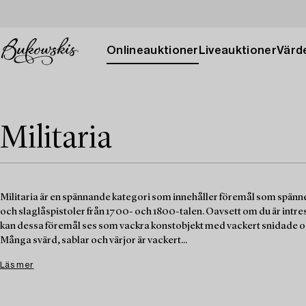
Onlineauktioner
Liveauktioner
Värde
Militaria
Militaria är en spännande kategori som innehåller föremål som spänner öv
och slaglåspistoler från 1700- och 1800-talen. Oavsett om du är intres
kan dessa föremål ses som vackra konstobjekt med vackert snidade o
Många svärd, sablar och värjor är vackert...
Läs mer