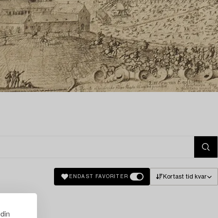
Kortast tid kvar
ENDAST FAVORITER
 din