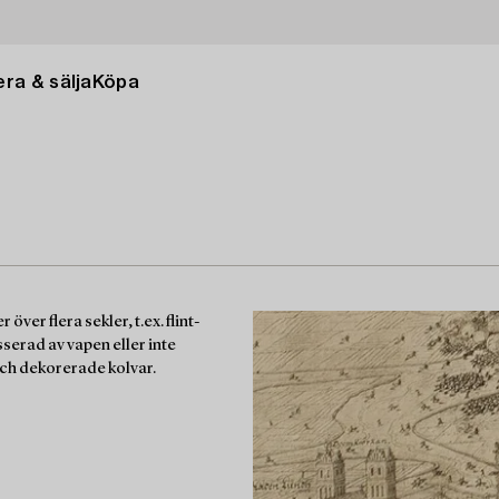
ra & sälja
Köpa
er flera sekler, t.ex. flint-
serad av vapen eller inte
ch dekorerade kolvar.