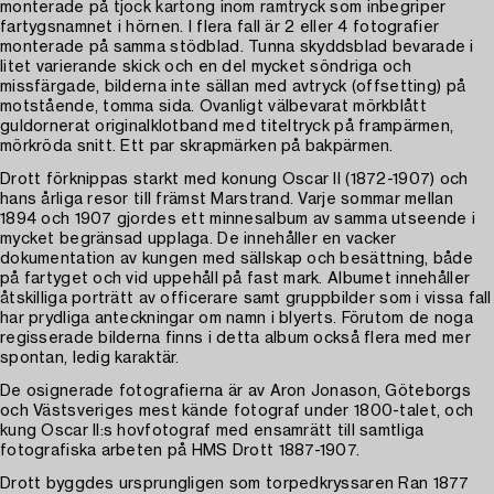
monterade på tjock kartong inom ramtryck som inbegriper
fartygsnamnet i hörnen. I flera fall är 2 eller 4 fotografier
monterade på samma stödblad. Tunna skyddsblad bevarade i
litet varierande skick och en del mycket söndriga och
missfärgade, bilderna inte sällan med avtryck (offsetting) på
motstående, tomma sida. Ovanligt välbevarat mörkblått
guldornerat originalklotband med titeltryck på frampärmen,
mörkröda snitt. Ett par skrapmärken på bakpärmen.
Drott förknippas starkt med konung Oscar II (1872-1907) och
hans årliga resor till främst Marstrand. Varje sommar mellan
1894 och 1907 gjordes ett minnesalbum av samma utseende i
mycket begränsad upplaga. De innehåller en vacker
dokumentation av kungen med sällskap och besättning, både
på fartyget och vid uppehåll på fast mark. Albumet innehåller
åtskilliga porträtt av officerare samt gruppbilder som i vissa fall
har prydliga anteckningar om namn i blyerts. Förutom de noga
regisserade bilderna finns i detta album också flera med mer
spontan, ledig karaktär.
De osignerade fotografierna är av Aron Jonason, Göteborgs
och Västsveriges mest kände fotograf under 1800-talet, och
kung Oscar II:s hovfotograf med ensamrätt till samtliga
fotografiska arbeten på HMS Drott 1887-1907.
Drott byggdes ursprungligen som torpedkryssaren Ran 1877