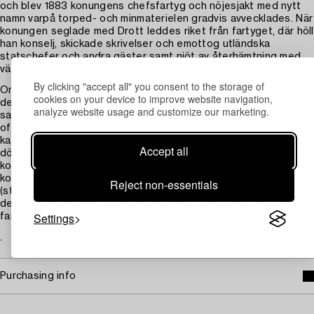
och blev 1883 konungens chefsfartyg och nöjesjakt med nytt
namn varpå torped- och minmaterielen gradvis avvecklades. När
konungen seglade med Drott leddes riket från fartyget, där höll
han konselj, skickade skrivelser och emottog utländska
statschefer och andra gäster samt njöt av återhämtning med
vänner, musicerade m.m.
By clicking "accept all" you consent to the storage of
Ombord på Drott fanns en vacker röksalong och akter om
cookies on your device to improve website navigation,
denna ett uppspänt suntält under vilket allehanda ostörda
analyze website usage and customize our marketing.
samkväm ordnades för konung med uppvaktning och fartygets
officerare. Under däck fanns längst akterut fartygschefens
kajuta, två adjutantshytter och en större salong från vilken
Accept all
dörrar ledde till konungens och drottningens sviter. I
konungens svit fanns sovhytt och daghytt som nyttjades som
konungens kontor, där han även förvarade sin ropare i silver
Reject non-essentials
(storamiralens befälstecken) och sitt personliga dryckeshorn. I
den stora salongen fanns även en orgel installerad. Dessutom
Settings
fanns en elegant avlång matsal ombord.
.
Purchasing info