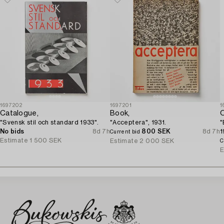
1697202
1697201
1
Catalogue,
Book,
O
"Svensk stil och standard 1933".
"Acceptera", 1931.
"
No bids
8d 7h
800 SEK
8d 7h
1
Current bid
Estimate
1 500 SEK
"
Estimate
2 000 SEK
C
p
E