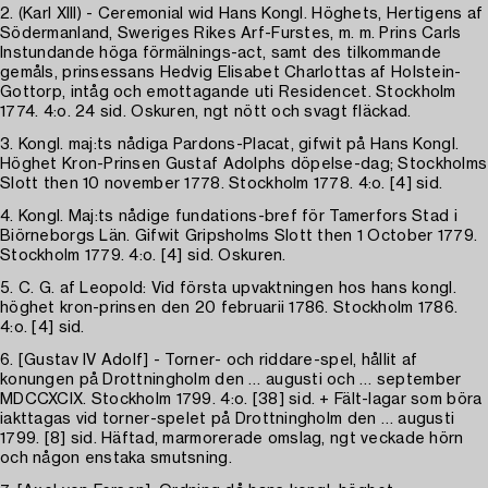
2. (Karl XIII) - Ceremonial wid Hans Kongl. Höghets, Hertigens af
Södermanland, Sweriges Rikes Arf-Furstes, m. m. Prins Carls
Instundande höga förmälnings-act, samt des tilkommande
gemåls, prinsessans Hedvig Elisabet Charlottas af Holstein-
Gottorp, intåg och emottagande uti Residencet. Stockholm
1774. 4:o. 24 sid. Oskuren, ngt nött och svagt fläckad.
3. Kongl. maj:ts nådiga Pardons-Placat, gifwit på Hans Kongl.
Höghet Kron-Prinsen Gustaf Adolphs döpelse-dag; Stockholms
Slott then 10 november 1778. Stockholm 1778. 4:o. [4] sid.
4. Kongl. Maj:ts nådige fundations-bref för Tamerfors Stad i
Biörneborgs Län. Gifwit Gripsholms Slott then 1 October 1779.
Stockholm 1779. 4:o. [4] sid. Oskuren.
5. C. G. af Leopold: Vid första upvaktningen hos hans kongl.
höghet kron-prinsen den 20 februarii 1786. Stockholm 1786.
4:o. [4] sid.
6. [Gustav IV Adolf] - Torner- och riddare-spel, hållit af
konungen på Drottningholm den … augusti och … september
MDCCXCIX. Stockholm 1799. 4:o. [38] sid. + Fält-lagar som böra
iakttagas vid torner-spelet på Drottningholm den … augusti
1799. [8] sid. Häftad, marmorerade omslag, ngt veckade hörn
och någon enstaka smutsning.