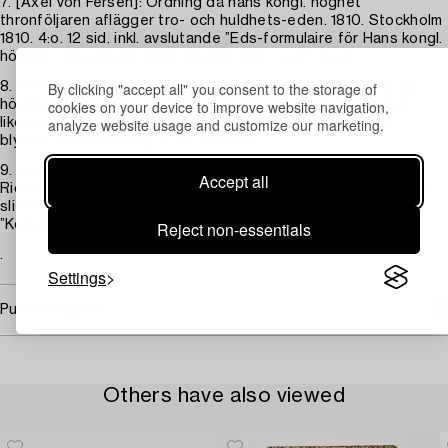
7. [Axel von Fersen]: Ordning då hans kongl. höghet
thronföljaren aflägger tro- och huldhets-eden. 1810. Stockholm
1810. 4:o. 12 sid. inkl. avslutande ”Eds-formulaire för Hans kongl.
höghet” (Stockholm 1810). Skuren, men i gott skick.
By clicking "accept all" you consent to the storage of
8. Protocoll, hållet på Stockholms slott den 22 junii 1818, vid
cookies on your device to improve website navigation,
högstsalig enke-drottningens Hedvig Elisabeth Charlottas
analyze website usage and customize our marketing.
liköppning. Stockholm 1818. 4:o. [14] sid. Nött. Noteringar i
blyerts. namnteckning: F. O. Liljevalch.
9. Ordning wid […] prinsessan Sophia Albertinas begrafning i
Accept all
Riddarholms kyrkan 1829. Stockholm 1829. 4:o. 24 sid. Mycket
slitna svarta omslag, sista, blanka bladet urrivet, tillskrift till
Reject non-essentials
”Konungens Cabinetts Kammarherre […] E. J. G. Oxenstjerna”.
.
Settings
Purchasing info
Others have also viewed