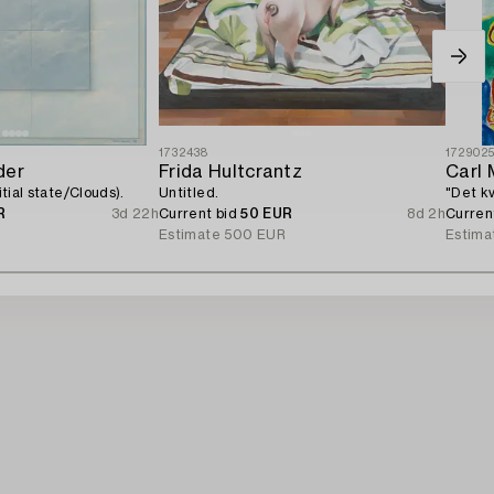
1732438
172902
der
Frida Hultcrantz
Carl 
nitial state/Clouds).
Untitled.
"Det k
R
3d 22h
Current bid
50 EUR
8d 2h
Curren
Estimate
500 EUR
Estima