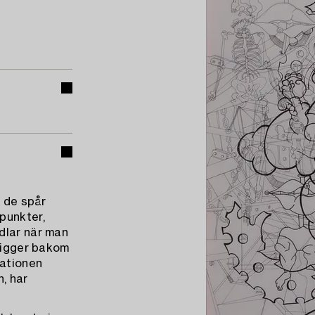
, de spår
punkter,
dlar när man
 ligger bakom
rationen
, har