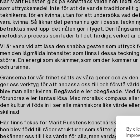
När Märit Runsten gick på Konstfack valde hon textil oc
som uttrycksmedel. Inte för att de var de traditionellt g
teknikerna för en kvinna, utan för att undersöka vad det
vara kvinna. Så liknar det pennan nu gör i dessa tecknin
betraktas med lupp, det nålen gör i tyget. Den långsam
metodiska process som leder till det färdiga verket är
Vi är vana vid att läsa den snabba gesten som uttryck fö
men den lågmälda intensitet som finns i dessa teckning
större. En energi som skrämmer, som om den kommer ur f
och ursinne.
Gränserna för vår frihet sätts av våra gener och av den
ger oss verktyg för att anpassa oss till och förstå värld
blev man eller kvinna. Begåvade eller obegåvade. Med 
förundras eller fantasilösa. Med moralisk kompass elle
den kultur vi föds in i ser alla människors lika värde ell
skillnad.
Här finns fokus för Märit Runstens konstnärskap. Också 
By cli
hon blev född till råder strukturer som sätter gränser för
improv
bekänner oss till lika värde för alla, men vardagen gör sk