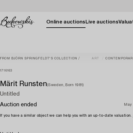
Online auctions
Live auctions
Valuat
FROM BJÖRN SPRINGFELDT'S COLLECTION
ART
CONTEMPORAR
1716163
Märit Runsten
(Sweden, Born 1981)
Untitled
Auction ended
May 
If you have a similar object we can help you with an up-to-date valuation.