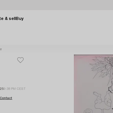
e & sell
Buy
Y
25
9:38 PM CEST
Contact