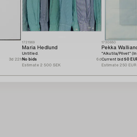
1721969
1730680
Maria Hedlund
Pekka Wallian
Untitled.
"Alkutila/Pilvet" (I
3d 22h
No bids
6d
Current bid
50 EU
Estimate
2 500 SEK
Estimate
250 EUR