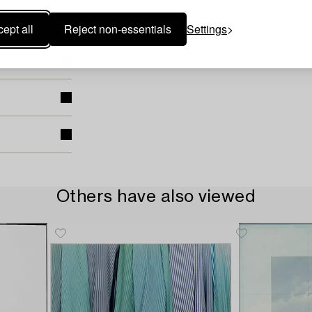
 och
ept all
Reject non-essentials
Settings
Others have also viewed