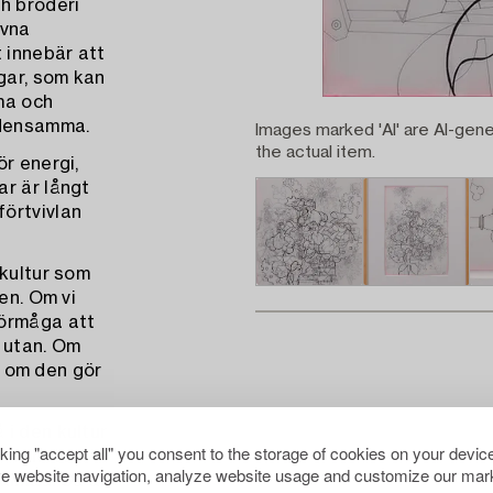
h broderi
ivna
 innebär att
gar, som kan
ma och
 densamma.
Images marked 'AI' are AI-gene
the actual item.
r energi,
ar är långt
örtvivlan
 kultur som
en. Om vi
förmåga att
r utan. Om
er om den gör
i den kultur
cking "accept all" you consent to the storage of cookies on your device
 friheten. Vi
e website navigation, analyze website usage and customize our mark
illnad. Så är