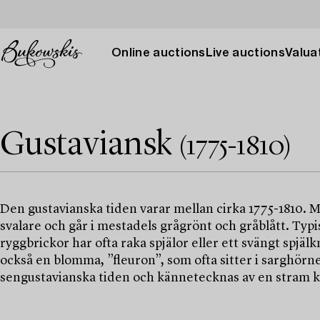
Online auctions
Live auctions
Valuat
Gustaviansk
(1775-1810)
Den gustavianska tiden varar mellan cirka 1775-1810. Mö
svalare och går i mestadels grågrönt och gråblått. Typ
ryggbrickor har ofta raka spjälor eller ett svängt spj
också en blomma, ”fleuron”, som ofta sitter i sarghörn
sengustavianska tiden och kännetecknas av en stram kl