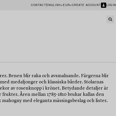
CONTACT
ENGLISH
EUR
CREATE ACCOUNT
LOGIN
er. Benen blir raka och avsmalnande. Färgerna blir
ar med medaljonger och klassiska bårder. Stolarnas
 dekor av rosenknopp i krönet. Betydande detaljer är
 frukter. Åren mellan 1785-1810 brukar kallas den
rk mahogny med eleganta mässingsbeslag och lister.