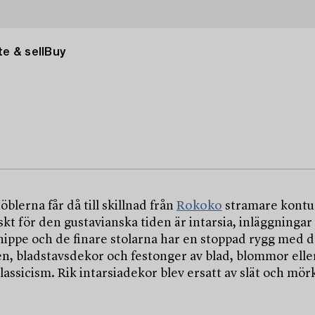
e & sell
Buy
blerna får då till skillnad från
Rokoko
stramare kontur
iskt för den gustavianska tiden är intarsia, inläggning
älknippe och de finare stolarna har en stoppad rygg med
en, bladstavsdekor och festonger av blad, blommor eller
assicism. Rik intarsiadekor blev ersatt av slät och mö