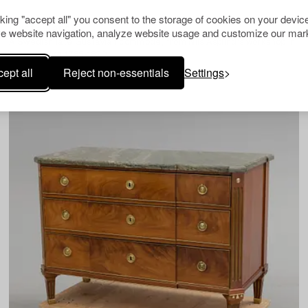
cking "accept all" you consent to the storage of cookies on your device
1304789
Gustaviansk
e website navigation, analyze website usage and customize our mark
A Swedish late Gustavian commode, from Nils Asplind's workshop in
Falun, active 1785-1820.
ept all
Reject non-essentials
Settings