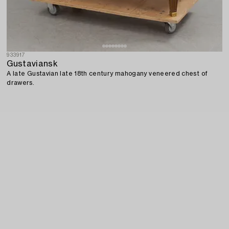
933917
Gustaviansk
A late Gustavian late 18th century mahogany veneered chest of
drawers.