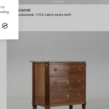
 to
644225
Gustaviansk
eting.
BYRÅ, gustaviansk, 1700-talets andra hälft.