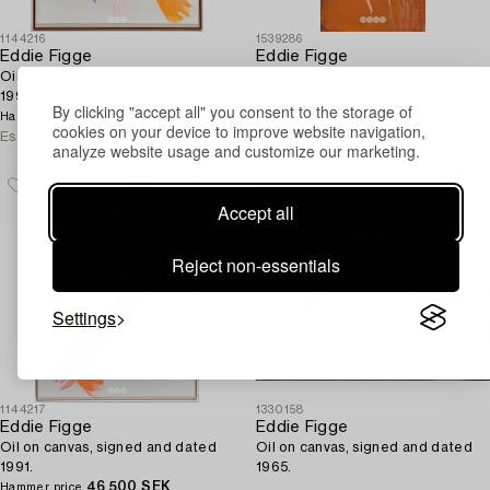
1144216
1539286
Eddie Figge
Eddie Figge
Oil on canvas, signed and dated
"Oranga brevet".
1991.
By clicking "accept all" you consent to the storage of
80 000 SEK
Hammer price
cookies on your device to improve website navigation,
Estimate
25 000 SEK
analyze website usage and customize our marketing.
Accept all
Reject non-essentials
Settings
1144217
1330158
Eddie Figge
Eddie Figge
Oil on canvas, signed and dated
Oil on canvas, signed and dated
1991.
1965.
46 500 SEK
Hammer price