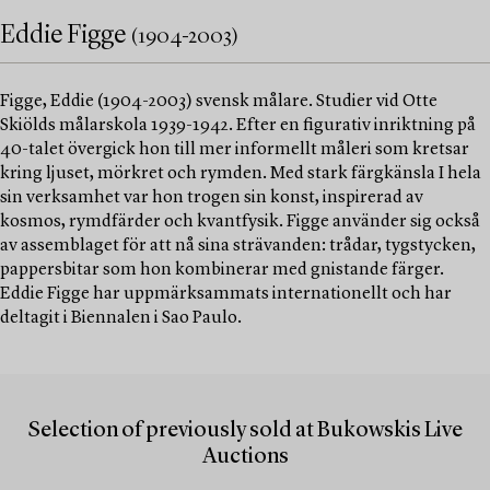
Eddie Figge
(1904-2003)
Figge, Eddie (1904-2003) svensk målare. Studier vid Otte
Skiölds målarskola 1939-1942. Efter en figurativ inriktning på
40-talet övergick hon till mer informellt måleri som kretsar
kring ljuset, mörkret och rymden. Med stark färgkänsla I hela
sin verksamhet var hon trogen sin konst, inspirerad av
kosmos, rymdfärder och kvantfysik. Figge använder sig också
av assemblaget för att nå sina strävanden: trådar, tygstycken,
pappersbitar som hon kombinerar med gnistande färger.
Eddie Figge har uppmärksammats internationellt och har
deltagit i Biennalen i Sao Paulo.
Selection of previously sold at Bukowskis Live
Auctions