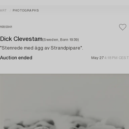
ART
PHOTOGRAPHS
1685941
Dick Clevestam
(Sweden, Born 1939)
"Stenrede med ägg av Strandpipare".
Auction ended
May 27
4:18 PM CEST