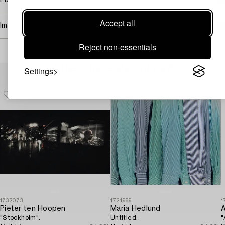
Purchasing info
Accept all
Image rights
Reject non-essentials
Others have also viewed
Settings
1732073
1721969
1
Pieter ten Hoopen
Maria Hedlund
A
"Stockholm".
Untitled.
"