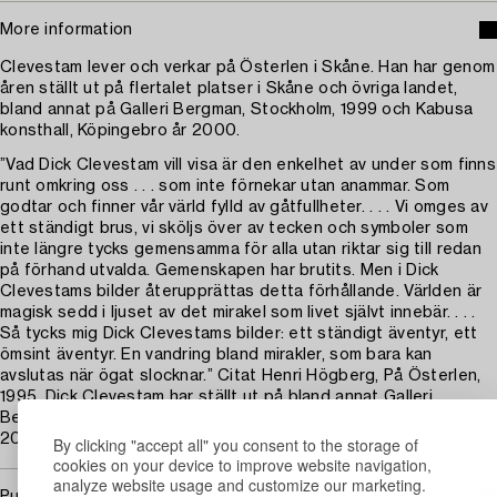
More information
Clevestam lever och verkar på Österlen i Skåne. Han har genom
åren ställt ut på flertalet platser i Skåne och övriga landet,
bland annat på Galleri Bergman, Stockholm, 1999 och Kabusa
konsthall, Köpingebro år 2000.
”Vad Dick Clevestam vill visa är den enkelhet av under som finns
runt omkring oss . . . som inte förnekar utan anammar. Som
godtar och finner vår värld fylld av gåtfullheter. . . . Vi omges av
ett ständigt brus, vi sköljs över av tecken och symboler som
inte längre tycks gemensamma för alla utan riktar sig till redan
på förhand utvalda. Gemenskapen har brutits. Men i Dick
Clevestams bilder återupprättas detta förhållande. Världen är
magisk sedd i ljuset av det mirakel som livet självt innebär. . . .
Så tycks mig Dick Clevestams bilder: ett ständigt äventyr, ett
ömsint äventyr. En vandring bland mirakler, som bara kan
avslutas när ögat slocknar.” Citat Henri Högberg, På Österlen,
1995. Dick Clevestam har ställt ut på bland annat Galleri
Bergman, Stockholm, 1999 och Kabusa konsthall, Köpingebro,
2000.
By clicking "accept all" you consent to the storage of
cookies on your device to improve website navigation,
analyze website usage and customize our marketing.