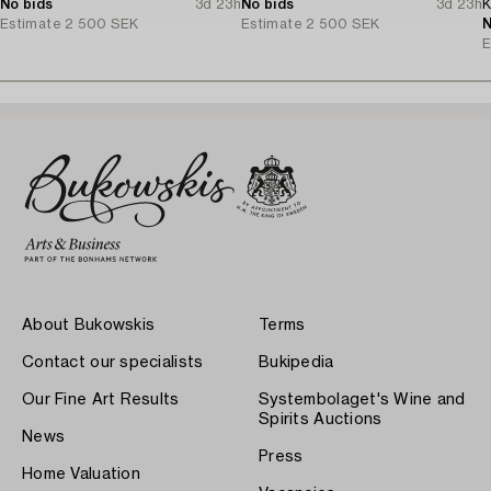
No bids
3d 23h
No bids
3d 23h
K
Estimate
2 500 SEK
Estimate
2 500 SEK
N
E
About Bukowskis
Terms
Contact our specialists
Bukipedia
Our Fine Art Results
Systembolaget's Wine and
Spirits Auctions
News
Press
Home Valuation