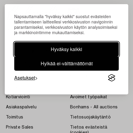
Napsauttamalla "hyväksy kaikki" suostut evästeiden
tallentamiseen laitteellesi verkkosivuston navigoinnin
parantamiseksi, verkkosivuston käytön analysoimiseksi
ja markkinointimme mukauttamiseksi.
Hyväksy kaikki
Tietoa Bukowskista
Ehdot
Ota yhteyttä
Bukipedia
Hylkää ei-välttämättömät
asiantuntijoihimme
Systembolaget's Wine and
Asetukset
Tulokset
Spirits Auctions
Uutiset
Lehdistö
Kotiarviointi
Avoimet työpaikat
Asiakaspalvelu
Bonhams - All auctions
Toimitus
Tietosuojakäytäntö
Private Sales
Tietoa evästeistä
(cookies)