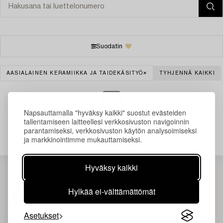
Suodatin
AASIALAINEN KERAMIIKKA JA TAIDEKÄSITYÖ
TYHJENNÄ KAIKKI
Napsauttamalla "hyväksy kaikki" suostut evästeiden
Juuri nyt ei löytynyt hakuasi vastaavia kohteita.
tallentamiseen laitteellesi verkkosivuston navigoinnin
parantamiseksi, verkkosivuston käytön analysoimiseksi
ja markkinointimme mukauttamiseksi.
Hyväksy kaikki
Hylkää ei-välttämättömät
Asetukset