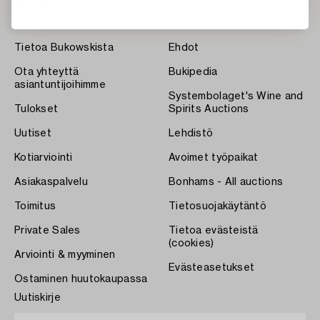
Tietoa Bukowskista
Ehdot
Ota yhteyttä
Bukipedia
asiantuntijoihimme
Systembolaget's Wine and
Tulokset
Spirits Auctions
Uutiset
Lehdistö
Kotiarviointi
Avoimet työpaikat
Asiakaspalvelu
Bonhams - All auctions
Toimitus
Tietosuojakäytäntö
Private Sales
Tietoa evästeistä
(cookies)
Arviointi & myyminen
Evästeasetukset
Ostaminen huutokaupassa
Uutiskirje