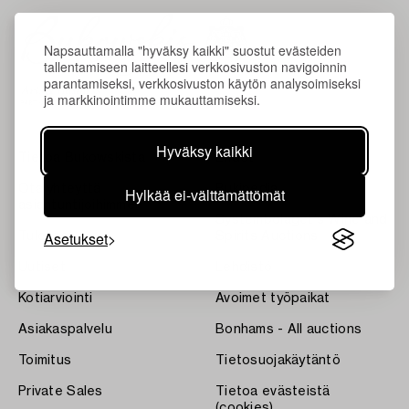
Napsauttamalla "hyväksy kaikki" suostut evästeiden
tallentamiseen laitteellesi verkkosivuston navigoinnin
parantamiseksi, verkkosivuston käytön analysoimiseksi
ja markkinointimme mukauttamiseksi.
Hyväksy kaikki
Tietoa Bukowskista
Ehdot
Ota yhteyttä
Bukipedia
Hylkää ei-välttämättömät
asiantuntijoihimme
Systembolaget's Wine and
Asetukset
Tulokset
Spirits Auctions
Uutiset
Lehdistö
Kotiarviointi
Avoimet työpaikat
Asiakaspalvelu
Bonhams - All auctions
Toimitus
Tietosuojakäytäntö
Private Sales
Tietoa evästeistä
(cookies)