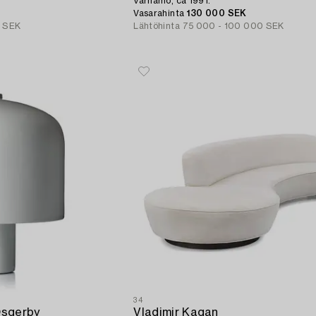
Värnamo, ca 1991.
Vasarahinta
130 000 SEK
0 SEK
Lähtöhinta
75 000 - 100 000 SEK
34
Osgerby
Vladimir Kagan