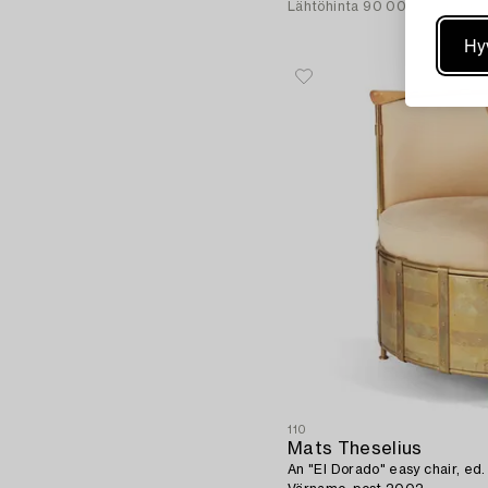
Lähtöhinta
90 000 - 100 00
Hy
110
Mats Theselius
An "El Dorado" easy chair, ed