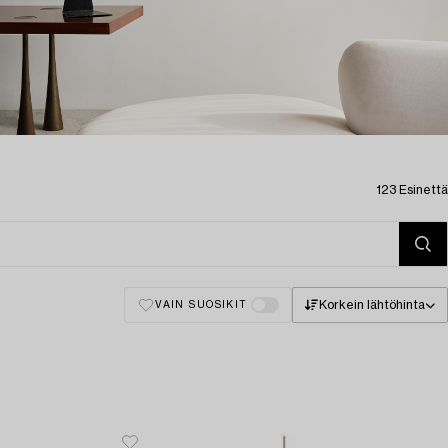
123 Esinettä
Korkein lähtöhinta
VAIN SUOSIKIT