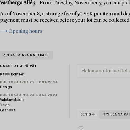
Västberga Allé 3
– From Tuesday, November 5, you can pick 
As of November 8, a storage fee of 50 SEK per item and day
payment must be received before your lot can be collected
⟶ Opening hours
PIILOTA SUODATTIMET
OSASTOT & PÄIVÄT
Kaikki kohteet
HUUTOKAUPPA 22. LOKA 2024
Design
HUUTOKAUPPA 23. LOKA 2024
Valokuvataide
Taide
Grafiikka
DESIGN
TYHJENNÄ KAI