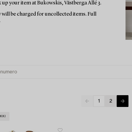
up your item at Bukowskis, Västberga Allé 3.
 will be charged for uncollected items. Full
.
1
2
KKI