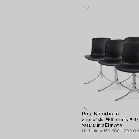
142
Poul Kjaerholm
A set of six "PK9" chairs, Fri
Vasarahinta
Ei myyty
Lähtöhinta
150 000 - 200 0