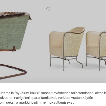
114
Mats Theselius
ttamalla "hyväksy kaikki" suostut evästeiden tallentamiseen laitteell
ntz" armchair, ed.
A pair of "Star" armchairs, ed. 147 & 175/
sivuston navigoinnin parantamiseksi, verkkosivuston käytön
 post 2012.
Källemo, Värnamo, post 2009.
oimiseksi ja markkinointimme mukauttamiseksi.
Vasarahinta
80 000 SEK