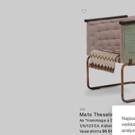
106
Mats Theselius
Napsau
An "Hommage à Sigurd Lewere
verkko
1/6/123 EA, Källemo, Värnamo,
analys
Vasarahinta
95 000 SEK