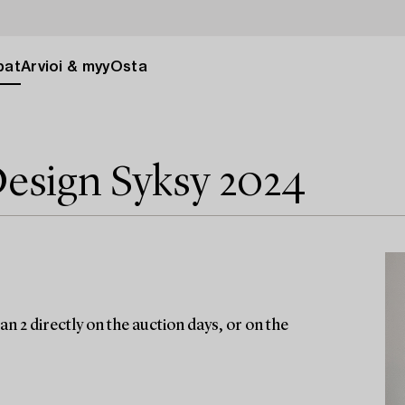
pat
Arvioi & myy
Osta
esign Syksy 2024
n 2 directly on the auction days, or on the