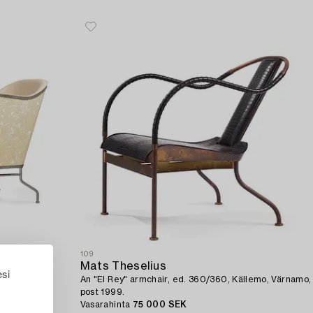
109
Mats Theselius
esi
360,
An "El Rey" armchair, ed. 360/360, Källemo, Värnamo,
post 1999.
Vasarahinta
75 000 SEK