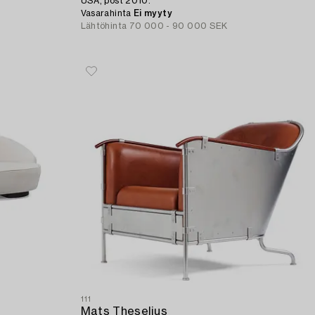
USA, post 2010.
Vasarahinta
Ei myyty
Lähtöhinta
70 000 - 90 000 SEK
111
Mats Theselius