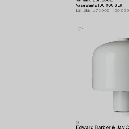
Värnamo, post 2002.
Vasarahinta
100 000 SEK
Lähtöhinta
75 000 - 100 00
39
Edward Barber & Jay 