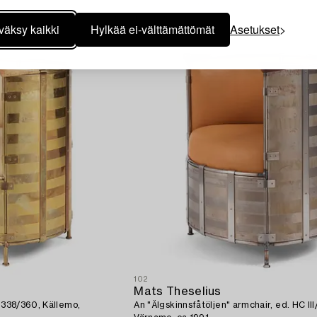
0 SEK
Lähtöhinta
80 000 - 100 000 SEK
väksy kaikki
Hylkää ei-välttämättömät
Asetukset
102
Mats Theselius
. 338/360, Källemo,
An "Älgskinnsfåtöljen" armchair, ed. HC III