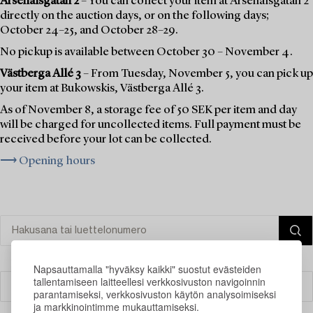
Arsenalsgatan 2
– You can collect your item at Arsenalsgatan 2
directly on the auction days, or on the following days;
October 24–25, and October 28–29.
No pickup is available between October 30 – November 4.
Västberga Allé 3
– From Tuesday, November 5, you can pick up
your item at Bukowskis, Västberga Allé 3.
As of November 8, a storage fee of 50 SEK per item and day
will be charged for uncollected items. Full payment must be
received before your lot can be collected.
⟶ Opening hours
Napsauttamalla "hyväksy kaikki" suostut evästeiden
tallentamiseen laitteellesi verkkosivuston navigoinnin
Suodatin
parantamiseksi, verkkosivuston käytön analysoimiseksi
ja markkinointimme mukauttamiseksi.