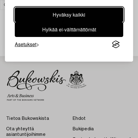
GRAFIIKKA
TYHJENNÄ KAIKKI
Hyväksy kaikki
Hylkää ei-välttämättömät
Juuri nyt ei löytynyt hakuasi vastaavia kohteita.
Asetukset
Tietoa Bukowskista
Ehdot
Ota yhteyttä
Bukipedia
asiantuntijoihimme