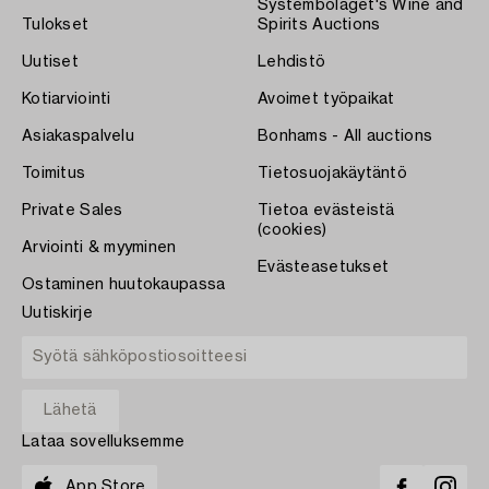
Systembolaget's Wine and
Tulokset
Spirits Auctions
Uutiset
Lehdistö
Kotiarviointi
Avoimet työpaikat
Asiakaspalvelu
Bonhams - All auctions
Toimitus
Tietosuojakäytäntö
Private Sales
Tietoa evästeistä
(cookies)
Arviointi & myyminen
Evästeasetukset
Ostaminen huutokaupassa
Uutiskirje
Lataa sovelluksemme
App Store