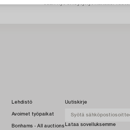
Juuri nyt ei löytynyt hakuasi vasta
Lehdistö
Uutiskirje
Avoimet työpaikat
Lataa sovelluksemme
Bonhams - All auctions