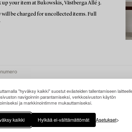
up your item at Bukowskis, Västberga Allé 3.
 will be charged for uncollected items. Full
.
ttamalla "hyväksy kaikki" suostut evästeiden tallentamiseen laitteell
sivuston navigoinnin parantamiseksi, verkkosivuston käytön
oimiseksi ja markkinointimme mukauttamiseksi.
KAIKKI
väksy kaikki
Hylkää ei-välttämättömät
Asetukset