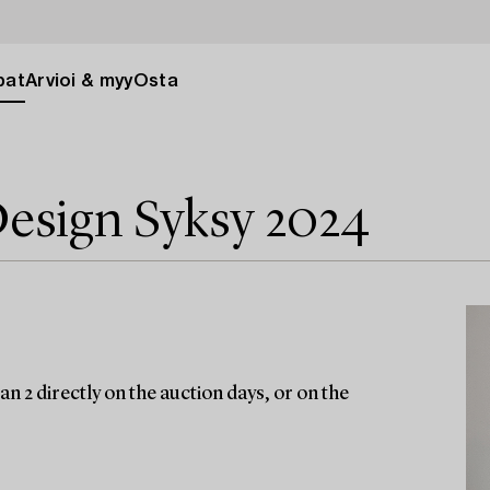
pat
Arvioi & myy
Osta
esign Syksy 2024
n 2 directly on the auction days, or on the