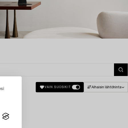
esi
Alhaisin lähtöhinta
VAIN SUOSIKIT