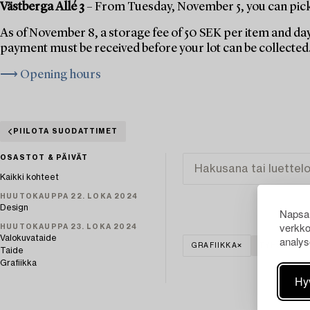
Västberga Allé 3
– From Tuesday, November 5, you can pick 
As of November 8, a storage fee of 50 SEK per item and day
payment must be received before your lot can be collected
⟶ Opening hours
PIILOTA SUODATTIMET
OSASTOT & PÄIVÄT
Kaikki kohteet
HUUTOKAUPPA 22. LOKA 2024
Design
Napsau
verkko
HUUTOKAUPPA 23. LOKA 2024
Valokuvataide
analys
GRAFIIKKA
TYHJENNÄ 
Taide
Grafiikka
Hy