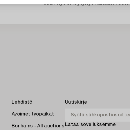
Juuri nyt ei löytynyt hakuasi vasta
Lehdistö
Uutiskirje
Avoimet työpaikat
Lataa sovelluksemme
Bonhams - All auctions