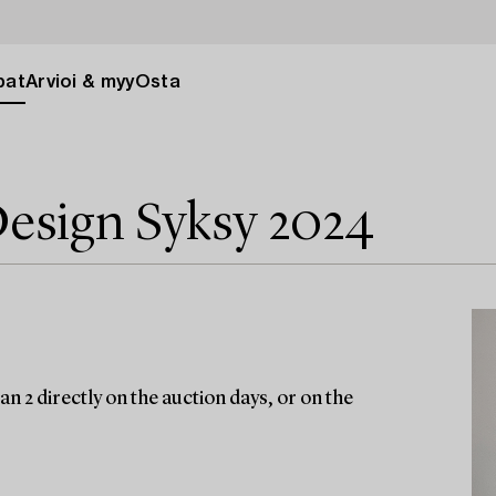
pat
Arvioi & myy
Osta
esign Syksy 2024
n 2 directly on the auction days, or on the