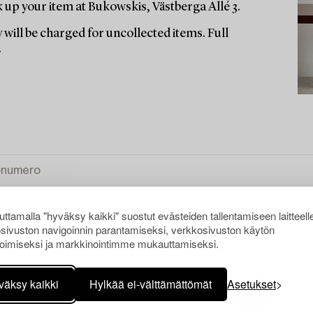
up your item at Bukowskis, Västberga Allé 3.
 will be charged for uncollected items. Full
.
ttamalla "hyväksy kaikki" suostut evästeiden tallentamiseen laitteell
sivuston navigoinnin parantamiseksi, verkkosivuston käytön
oimiseksi ja markkinointimme mukauttamiseksi.
NNÄ KAIKKI
väksy kaikki
Hylkää ei-välttämättömät
Asetukset