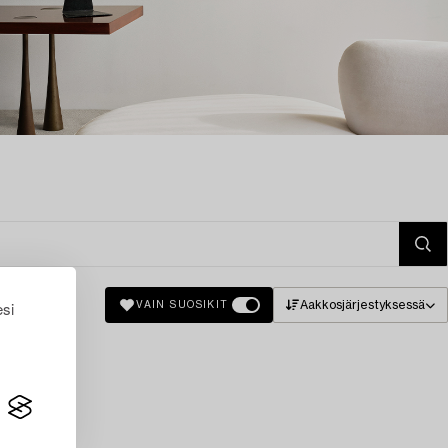
esi
Aakkosjärjestyksessä
VAIN SUOSIKIT