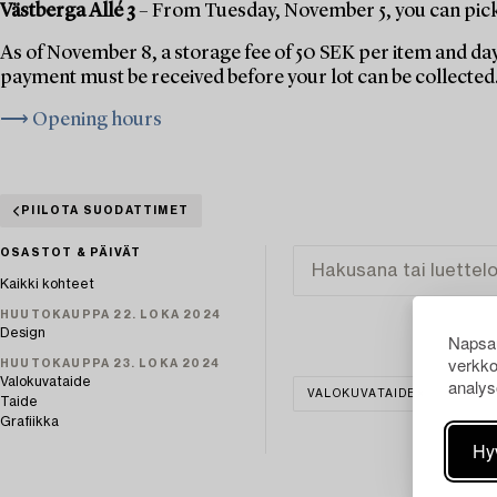
Västberga Allé 3
– From Tuesday, November 5, you can pick 
As of November 8, a storage fee of 50 SEK per item and day
payment must be received before your lot can be collected
⟶ Opening hours
PIILOTA SUODATTIMET
OSASTOT & PÄIVÄT
Kaikki kohteet
HUUTOKAUPPA 22. LOKA 2024
Design
Napsau
verkko
HUUTOKAUPPA 23. LOKA 2024
Valokuvataide
analys
VALOKUVATAIDE
TYHJE
Taide
Grafiikka
Hy