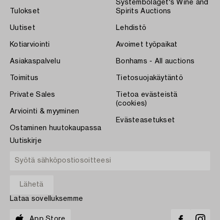
Systembolaget's Wine and
Tulokset
Spirits Auctions
Uutiset
Lehdistö
Kotiarviointi
Avoimet työpaikat
Asiakaspalvelu
Bonhams - All auctions
Toimitus
Tietosuojakäytäntö
Private Sales
Tietoa evästeistä
(cookies)
Arviointi & myyminen
Evästeasetukset
Ostaminen huutokaupassa
Uutiskirje
Lataa sovelluksemme
App Store