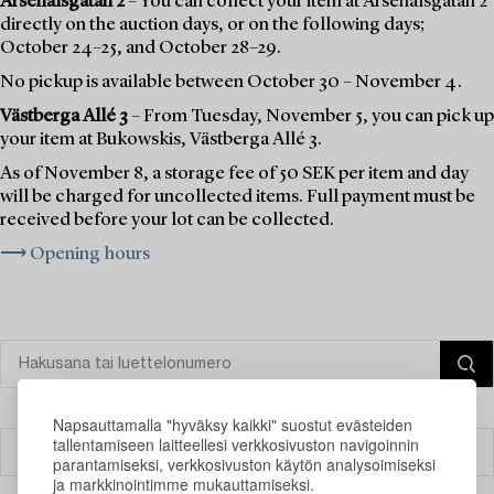
Arsenalsgatan 2
– You can collect your item at Arsenalsgatan 2
directly on the auction days, or on the following days;
October 24–25, and October 28–29.
No pickup is available between October 30 – November 4.
Västberga Allé 3
– From Tuesday, November 5, you can pick up
your item at Bukowskis, Västberga Allé 3.
As of November 8, a storage fee of 50 SEK per item and day
will be charged for uncollected items. Full payment must be
received before your lot can be collected.
⟶ Opening hours
Napsauttamalla "hyväksy kaikki" suostut evästeiden
tallentamiseen laitteellesi verkkosivuston navigoinnin
Suodatin
parantamiseksi, verkkosivuston käytön analysoimiseksi
ja markkinointimme mukauttamiseksi.