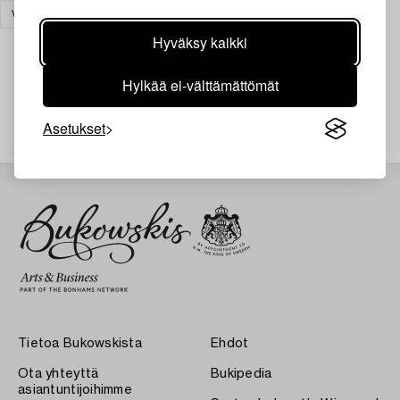
VALOKUVATAIDE
TYHJENNÄ KAIKKI
Hyväksy kaikki
Hylkää ei-välttämättömät
Juuri nyt ei löytynyt hakuasi vastaavia kohteita.
Asetukset
Tietoa Bukowskista
Ehdot
Ota yhteyttä
Bukipedia
asiantuntijoihimme