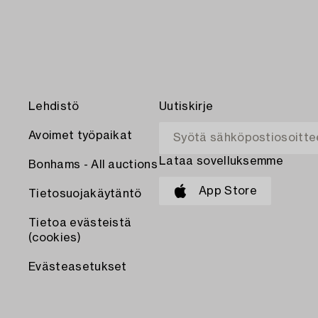
Lehdistö
Uutiskirje
Avoimet työpaikat
Lataa sovelluksemme
Bonhams - All auctions
App Store
Tietosuojakäytäntö
Tietoa evästeistä
(cookies)
Evästeasetukset