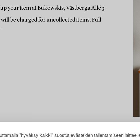
up your item at Bukowskis, Västberga Allé 3.
will be charged for uncollected items. Full
.
ttamalla "hyväksy kaikki" suostut evästeiden tallentamiseen laitteell