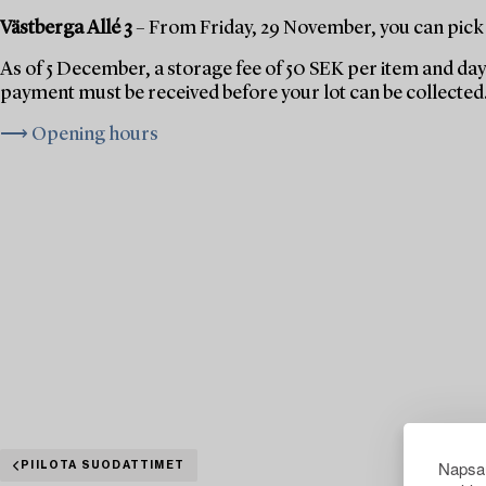
Västberga Allé 3
– From Friday, 29 November, you can pick 
As of 5 December, a storage fee of 50 SEK per item and day 
payment must be received before your lot can be collected
⟶ Opening hours
Napsau
PIILOTA SUODATTIMET