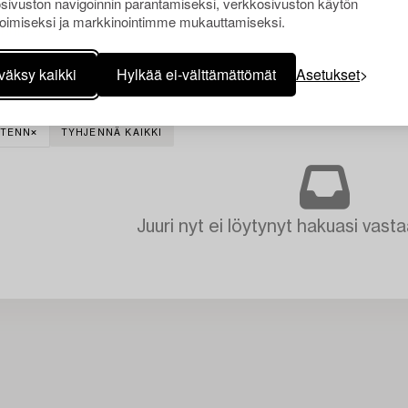
sivuston navigoinnin parantamiseksi, verkkosivuston käytön
oimiseksi ja markkinointimme mukauttamiseksi.
väksy kaikki
Hylkää ei-välttämättömät
Asetukset
 TENN
TYHJENNÄ KAIKKI
Juuri nyt ei löytynyt hakuasi vasta