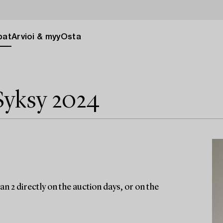
pat
Arvioi & myy
Osta
Syksy 2024
n 2 directly on the auction days, or on the