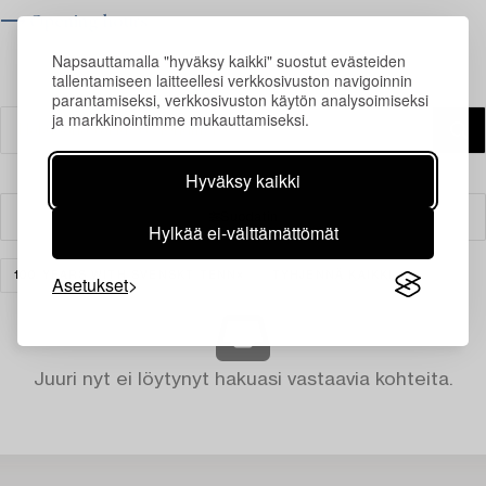
⟶ Opening hours
Napsauttamalla "hyväksy kaikki" suostut evästeiden
tallentamiseen laitteellesi verkkosivuston navigoinnin
parantamiseksi, verkkosivuston käytön analysoimiseksi
ja markkinointimme mukauttamiseksi.
Hyväksy kaikki
Suodatin
Hylkää ei-välttämättömät
100 YEARS WITH SVENSKT TENN
TYHJENNÄ KAIKKI
Asetukset
Juuri nyt ei löytynyt hakuasi vastaavia kohteita.