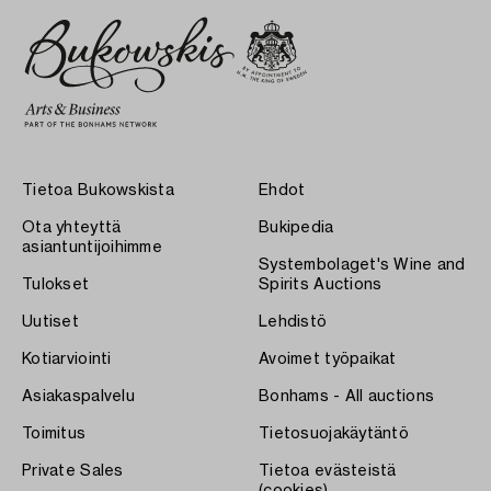
Tietoa Bukowskista
Ehdot
Ota yhteyttä
Bukipedia
asiantuntijoihimme
Systembolaget's Wine and
Tulokset
Spirits Auctions
Uutiset
Lehdistö
Kotiarviointi
Avoimet työpaikat
Asiakaspalvelu
Bonhams - All auctions
Toimitus
Tietosuojakäytäntö
Private Sales
Tietoa evästeistä
(cookies)