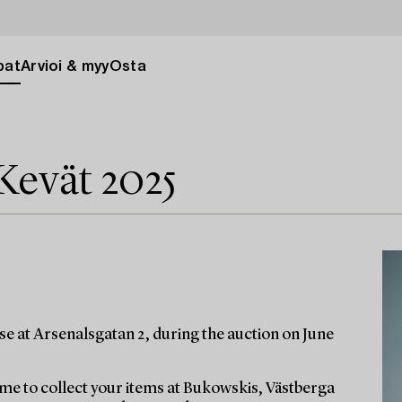
pat
Arvioi & myy
Osta
Kevät 2025
e at Arsenalsgatan 2, during the auction on June
e to collect your items at Bukowskis, Västberga