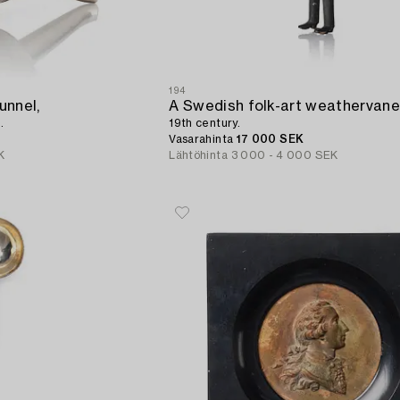
194
unnel,
A Swedish folk-art weathervane
.
19th century.
Vasarahinta
17 000 SEK
K
Lähtöhinta
3 000 - 4 000 SEK