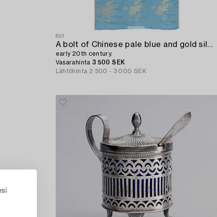
851
A bolt of Chinese pale blue and gold silk fabric,
early 20th century.
Vasarahinta
3 500 SEK
Lähtöhinta
2 500 - 3 000 SEK
esi