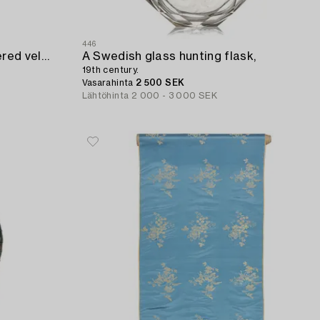
446
A 17th century Spanish embroidered velvet panel,
A Swedish glass hunting flask,
19th century.
Vasarahinta
2 500 SEK
Lähtöhinta
2 000 - 3 000 SEK