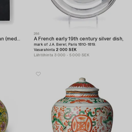
286
A medallion by Carl Johan Wikman (medal engraver in Stockholm and Avesta 1751-91) dated 1756.
A French early 19th century silver dish,
mark of J.A. Berel, Paris 1810-1819.
Vasarahinta
2 000 SEK
Lähtöhinta
3 000 - 5 000 SEK