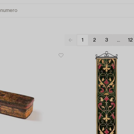
1
2
3
...
12