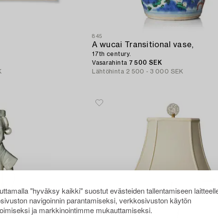
845
A wucai Transitional vase,
17th century.
Vasarahinta
7 500 SEK
K
Lähtöhinta
2 500 - 3 000 SEK
ttamalla "hyväksy kaikki" suostut evästeiden tallentamiseen laitteell
sivuston navigoinnin parantamiseksi, verkkosivuston käytön
oimiseksi ja markkinointimme mukauttamiseksi.