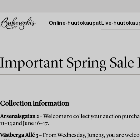
Online-huutokaupat
Live-huutokau
Important Spring Sale 
Collection information
Arsenalsgatan 2
– Welcome to collect your auction purchas
11–13 and June 16–17.
Västberga Allé 3
– From Wednesday, June 25, you are welcom