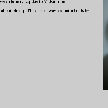
 between June 17–24 due to Midsummer.
s about pickup. The easiest way to contact us is by