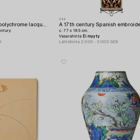
344
A Qajar papier-mâché polychrome lacquer Qalamdan,
entury.
c. 77 x 18.5 cm.
Vasarahinta
Ei myyty
K
Lähtöhinta
2 000 - 3 000 SEK