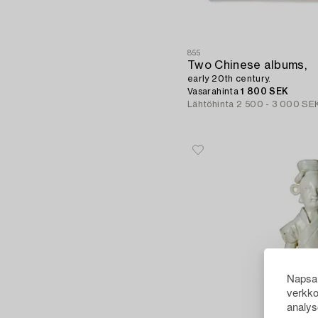
855
Two Chinese albums,
early 20th century.
Vasarahinta
1 800 SEK
Lähtöhinta
2 500 - 3 000 SE
Napsau
verkko
analys