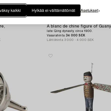
väksy kaikki
Hylkää ei-välttämättömät
Asetukset
1002
re,
A blanc de chine figure of Guany
late Qing dynasty, circa 1900.
Vasarahinta
34 000 SEK
K
Lähtöhinta
3 000 - 4 000 SEK