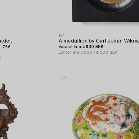
154
adel,
 1766.
Vasarahinta
4 500 SEK
Lähtöhinta
3 000 - 4 000 SEK
K