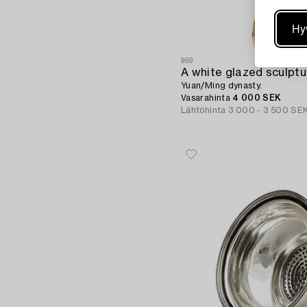
Hy
999
A white glazed sculptu
Yuan/Ming dynasty.
Vasarahinta
4 000 SEK
Lähtöhinta
3 000 - 3 500 SE