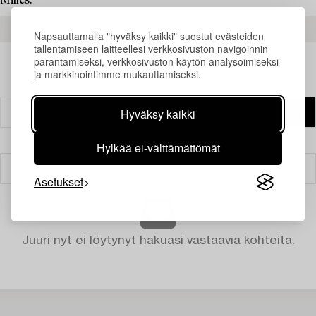
Milles.
READ MORE ABOUT THE RESULTS
Napsauttamalla "hyväksy kaikki" suostut evästeiden
tallentamiseen laitteellesi verkkosivuston navigoinnin
parantamiseksi, verkkosivuston käytön analysoimiseksi
ja markkinointimme mukauttamiseksi.
Hyväksy kaikki
Hylkää ei-välttämättömät
Suodatin
Asetukset
Juuri nyt ei löytynyt hakuasi vastaavia kohteita.