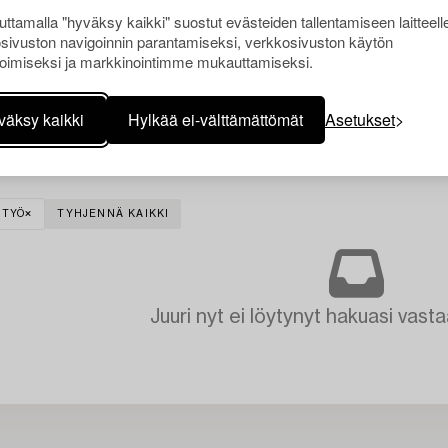
ttamalla "hyväksy kaikki" suostut evästeiden tallentamiseen laitteell
sivuston navigoinnin parantamiseksi, verkkosivuston käytön
oimiseksi ja markkinointimme mukauttamiseksi.
väksy kaikki
Hylkää ei-välttämättömät
Asetukset
ITYÖ
TYHJENNÄ KAIKKI
Juuri nyt ei löytynyt hakuasi vasta