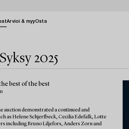
pat
Arvioi & myy
Osta
Syksy 2025
he best of the best
lm
 the auction demonstrated a continued and
ch as Helene Schjerfbeck, Cecilia Edefalk, Lotte
ters including Bruno Liljefors, Anders Zorn and