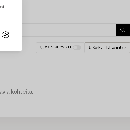
esi
Korkein lähtöhinta
VAIN SUOSIKIT
avia kohteita.