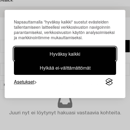
Milles.
READ MORE ABOUT THE RESULTS
Napsauttamalla "hyväksy kaikki" suostut evästeiden
tallentamiseen laitteellesi verkkosivuston navigoinnin
parantamiseksi, verkkosivuston käytön analysoimiseksi
ja markkinointimme mukauttamiseksi.
Hyväksy kaikki
Hylkää ei-välttämättömät
Suodatin
Asetukset
HUONEKALUT JA TAIDEKÄSITYÖ
TYHJENNÄ KAIKKI
Juuri nyt ei löytynyt hakuasi vastaavia kohteita.