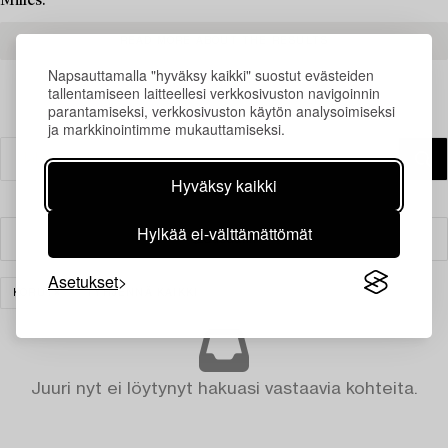
Milles.
READ MORE ABOUT THE RESULTS
Napsauttamalla "hyväksy kaikki" suostut evästeiden
tallentamiseen laitteellesi verkkosivuston navigoinnin
parantamiseksi, verkkosivuston käytön analysoimiseksi
ja markkinointimme mukauttamiseksi.
Hyväksy kaikki
Hylkää ei-välttämättömät
Suodatin
Asetukset
KORUT
TYHJENNÄ KAIKKI
Juuri nyt ei löytynyt hakuasi vastaavia kohteita.