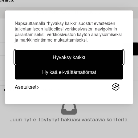
Milles.
READ MORE ABOUT THE RESULTS
Napsauttamalla "hyväksy kaikki" suostut evästeiden
tallentamiseen laitteellesi verkkosivuston navigoinnin
parantamiseksi, verkkosivuston käytön analysoimiseksi
ja markkinointimme mukauttamiseksi.
Hyväksy kaikki
Hylkää ei-välttämättömät
Suodatin
Asetukset
KORUT
TYHJENNÄ KAIKKI
Juuri nyt ei löytynyt hakuasi vastaavia kohteita.