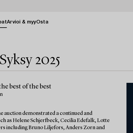
pat
Arvioi & myy
Osta
Syksy 2025
he best of the best
lm
 the auction demonstrated a continued and
ch as Helene Schjerfbeck, Cecilia Edefalk, Lotte
ters including Bruno Liljefors, Anders Zorn and