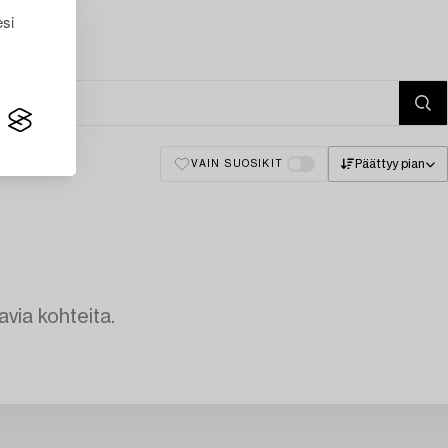
esi
Päättyy pian
VAIN SUOSIKIT
avia kohteita.