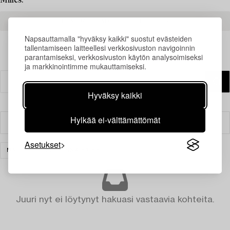
Milles.
READ MORE ABOUT THE RESULTS
Napsauttamalla "hyväksy kaikki" suostut evästeiden
tallentamiseen laitteellesi verkkosivuston navigoinnin
parantamiseksi, verkkosivuston käytön analysoimiseksi
ja markkinointimme mukauttamiseksi.
Hyväksy kaikki
Hylkää ei-välttämättömät
Suodatin
Asetukset
MATOT
TYHJENNÄ KAIKKI
Juuri nyt ei löytynyt hakuasi vastaavia kohteita.